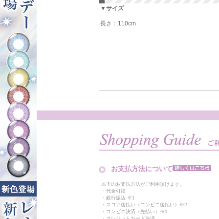
▼サイズ
長さ：110cm
お支払方法について
以下のお支払方法がご利用頂けます。
・代金引換
・銀行振込 ※1
・スコア後払い（コンビニ後払い）※2
・コンビニ決済（先払い）※1
・クレジットカード決済