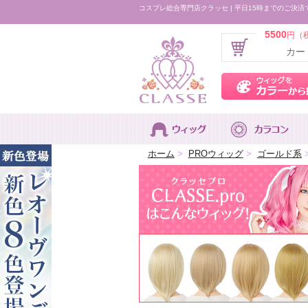
コスプレ総合専門店クラッセ | 平日15時までのご決済
5500
円（
カー
ホーム
>
PROウィッグ
>
ゴールド系