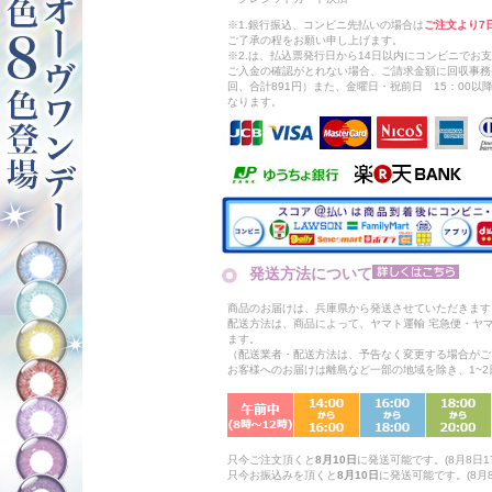
※1.銀行振込、コンビニ先払いの場合は
ご注文より7
ご了承の程をお願い申し上げます。
※2.は、払込票発行日から14日以内にコンビニでお
ご入金の確認がとれない場合、ご請求金額に回収事務
回、合計891円）また、金曜日・祝前日 15：00
なります。
発送方法について
商品のお届けは、兵庫県から発送させていただきます
配送方法は、商品によって、ヤマト運輸 宅急便・ヤ
ます。
（配送業者・配送方法は、予告なく変更する場合がご
お客様へのお届けは離島など一部の地域を除き、1~
只今ご注文頂くと
8月10日
に発送可能です。(8月8日17
只今お振込みを頂くと
8月10日
に発送可能です。(8月8日