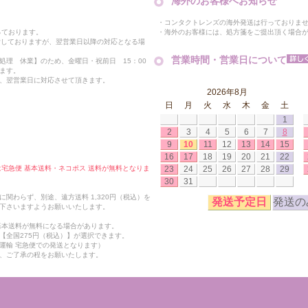
海外のお客様へお知らせ
・コンタクトレンズの海外発送は行っておりま
・海外のお客様には、処方箋をご提出頂く場合
っております。
付しておりますが、翌営業日以降の対応となる場
営業時間・営業日について
処理 休業】のため、金曜日・祝前日 15：00
ます。
、翌営業日に対応させて頂きます。
2026年8月
日
月
火
水
木
金
土
1
2
3
4
5
6
7
8
9
10
11
12
13
14
15
16
17
18
19
20
21
22
23
24
25
26
27
28
29
合は宅急便 基本送料・ネコポス 送料が無料となりま
30
31
関わらず、別途、遠方送料 1,320円（税込）を
発送予定日
発送の
下さいますようお願いいたします。
も基本送料が無料になる場合があります。
【全国275円（税込）】が選択できます。
運輸 宅急便での発送となります）
、ご了承の程をお願いたします。