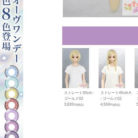
ンテールベー
PRO つむじパーツ
ストレート35cm -
ストレート45cm A
 ゴールド02
- ゴールド02
ゴールド02
- ゴールド02
0
980
3,820
4,550
円(税込)
円(税込)
円(税込)
円(税込)