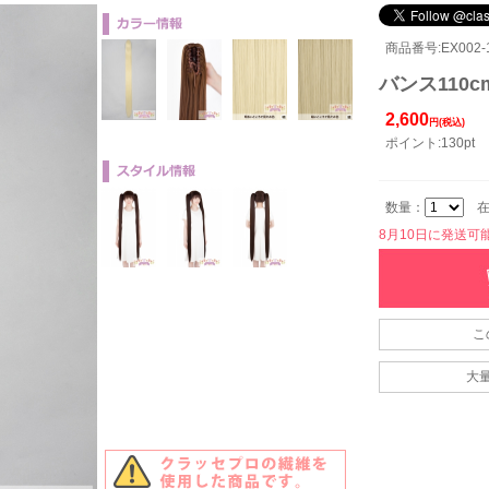
商品番号:EX002-1
バンス110c
2,600
円(税込)
ポイント:130pt
数量：
在
8月10日に発送可能で
こ
大