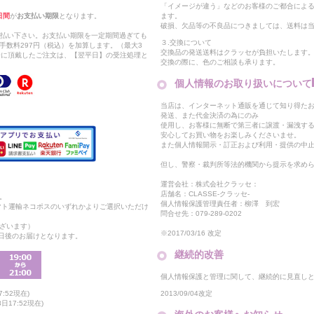
「イメージが違う」などのお客様のご都合によ
日間
が
お支払い期限
となります。
ます。
破損、欠品等の不良品につきましては、送料は
支払い下さい。お支払い期限を一定期間過ぎても
３.交換について
手数料297円（税込）を加算します。（最大3
交換品の発送送料はクラッセが負担いたします
以降に頂戴したご注文は、【翌平日】の受注処理と
交換の際に、色のご相談も承ります。
個人情報のお取り扱いについて
当店は、インターネット通販を通じて知り得たお
発送、また代金決済の為にのみ
使用し、お客様に無断で第三者に譲渡・漏洩す
安心してお買い物をお楽しみくださいませ。
また個人情報開示・訂正および利用・提供の中
但し、警察・裁判所等法的機関から提示を求め
運営会社：株式会社クラッセ：
店舗名：CLASSE-クラッセ-
。
個人情報保護管理責任者：柳澤 到宏
マト運輸ネコポスのいずれかよりご選択いただけ
問合せ先：079-289-0202
ざいます）
※2017/03/16 改定
2日後のお届けとなります。
継続的改善
個人情報保護と管理に関して、継続的に見直し
2013/09/04改定
:52現在)
17:52現在)