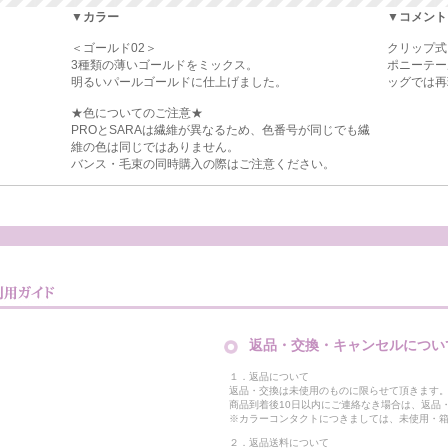
▼カラー
▼コメント
＜ゴールド02＞
クリップ式
3種類の薄いゴールドをミックス。
ポニーテー
明るいパールゴールドに仕上げました。
ッグでは再
★色についてのご注意★
PROとSARAは繊維が異なるため、色番号が同じでも繊
維の色は同じではありません。
バンス・毛束の同時購入の際はご注意ください。
返品・交換・キャンセルについ
１．返品について
返品・交換は未使用のものに限らせて頂きます
商品到着後10日以内にご連絡なき場合は、返品
※カラーコンタクトにつきましては、未使用・箱
２．返品送料について