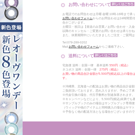
お問い合わせについて
お電話でのお問合わせは月曜-金曜:10時-16時まで承
お問い合わせフォーム
からのお問合わせは24時間受
合がございます。
土曜日・祝日は【発送のみ営業／お問い合わせ・入金
以降のキャンセル・ご変更のお問い合わせは承りかね
また、休業期間中にいただきましたご注文・ご質問は
Tel:079-289-0202
Mail:
お問い合わせフォーム
からご連絡下さい。
送料について
宅急便 送料：全国一律 基本送料
550円（税込）
ネコポス 送料：全国一律
275円（税込）
お買い物の商品合計金額が5,500円(税込)以上の場
す。
※沖縄県、北海道への配送はお買い物の商品合計金額に
ご負担頂いております。恐れ入りますが、予めご了承
※代金引換の場合、代引手数料が別途加算されます。
※キャンペーンなどにより、5,500円(税込)未満で
※サンプルブックのみの場合はサンプルブック専用便
（ウィッグや他のアイテムと同時購入の場合はヤマト
※予告なく他の配送方法となる場合がございますので