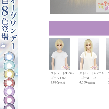
ンテールベー
PRO つむじパーツ
ストレート35cm -
ストレート45cm A
 ゴールド02
- ゴールド02
ゴールド02
- ゴールド02
0
980
3,820
4,550
円(税込)
円(税込)
円(税込)
円(税込)