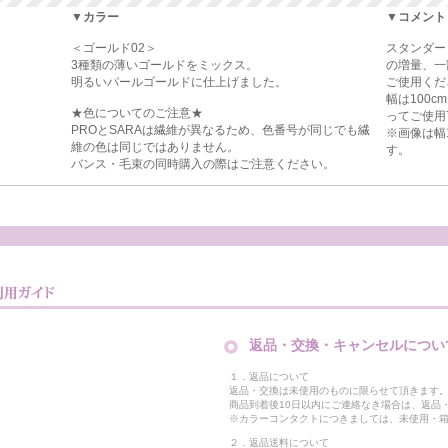
▼カラー
▼コメント
＜ゴールド02＞
スタンダー
3種類の薄いゴールドをミックス。
の増量、一
明るいパールゴールドに仕上げました。
ご使用くだ
幅は100
★色についてのご注意★
ってご使用
PROとSARAは繊維が異なるため、色番号が同じでも繊
※画像は幅
維の色は同じではありません。
す。
バンス・毛束の同時購入の際はご注意ください。
返品・交換・キャンセルについ
１．返品について
返品・交換は未使用のものに限らせて頂きます
商品到着後10日以内にご連絡なき場合は、返品
※カラーコンタクトにつきましては、未使用・箱
２．返品送料について