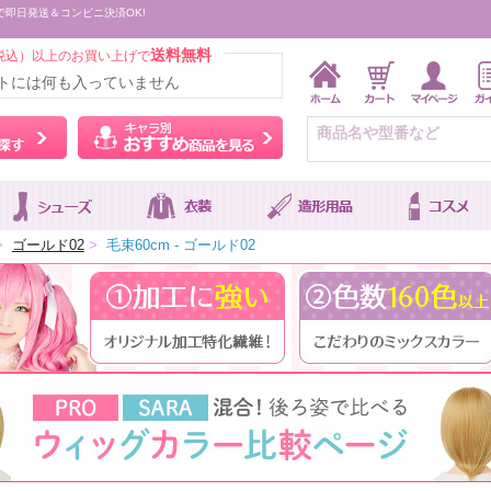
で即日発送＆コンビニ決済OK!
送料無料
税込）以上のお買い上げで
トには何も入っていません
ウィッグをカラーから探す
キャラ別おすすめ商品を
>
ゴールド02
>
毛束60cm - ゴールド02