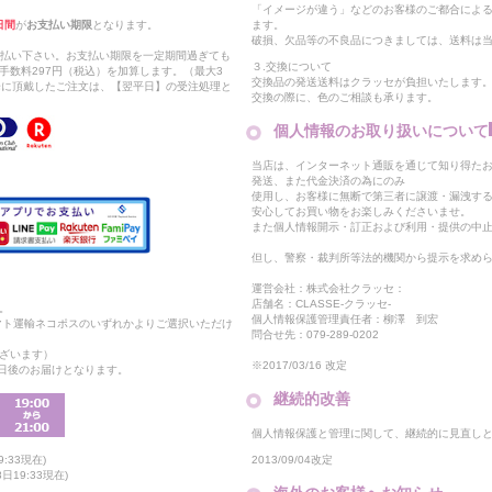
「イメージが違う」などのお客様のご都合によ
日間
が
お支払い期限
となります。
ます。
破損、欠品等の不良品につきましては、送料は
支払い下さい。お支払い期限を一定期間過ぎても
３.交換について
手数料297円（税込）を加算します。（最大3
交換品の発送送料はクラッセが負担いたします
以降に頂戴したご注文は、【翌平日】の受注処理と
交換の際に、色のご相談も承ります。
個人情報のお取り扱いについて
当店は、インターネット通販を通じて知り得たお
発送、また代金決済の為にのみ
使用し、お客様に無断で第三者に譲渡・漏洩す
安心してお買い物をお楽しみくださいませ。
また個人情報開示・訂正および利用・提供の中
但し、警察・裁判所等法的機関から提示を求め
運営会社：株式会社クラッセ：
店舗名：CLASSE-クラッセ-
。
個人情報保護管理責任者：柳澤 到宏
マト運輸ネコポスのいずれかよりご選択いただけ
問合せ先：079-289-0202
ざいます）
※2017/03/16 改定
2日後のお届けとなります。
継続的改善
個人情報保護と管理に関して、継続的に見直し
2013/09/04改定
:33現在)
19:33現在)