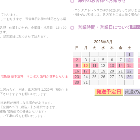
海外のお客様へお知らせ
・コンタクトレンズの海外発送は行っておりま
・海外のお客様には、処方箋をご提出頂く場合
っております。
付しておりますが、翌営業日以降の対応となる場
営業時間・営業日について
処理 休業】のため、金曜日・祝前日 15：00
ます。
、翌営業日に対応させて頂きます。
2026年8月
日
月
火
水
木
金
土
1
2
3
4
5
6
7
8
9
10
11
12
13
14
15
16
17
18
19
20
21
22
23
24
25
26
27
28
29
合は宅急便 基本送料・ネコポス 送料が無料となりま
30
31
関わらず、別途、遠方送料 1,320円（税込）を
発送予定日
発送の
下さいますようお願いいたします。
も基本送料が無料になる場合があります。
【全国275円（税込）】が選択できます。
運輸 宅急便での発送となります）
、ご了承の程をお願いたします。