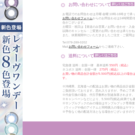
お問い合わせについて
お電話でのお問合わせは月曜-金曜:10時-16時まで承
お問い合わせフォーム
からのお問合わせは24時間受
合がございます。
土曜日・祝日は【発送のみ営業／お問い合わせ・入金
以降のキャンセル・ご変更のお問い合わせは承りかね
また、休業期間中にいただきましたご注文・ご質問は
Tel:079-289-0202
Mail:
お問い合わせフォーム
からご連絡下さい。
送料について
宅急便 送料：全国一律 基本送料
550円（税込）
ネコポス 送料：全国一律
275円（税込）
お買い物の商品合計金額が5,500円(税込)以上の場
す。
※沖縄県、北海道への配送はお買い物の商品合計金額に
ご負担頂いております。恐れ入りますが、予めご了承
※代金引換の場合、代引手数料が別途加算されます。
※キャンペーンなどにより、5,500円(税込)未満で
※サンプルブックのみの場合はサンプルブック専用便
（ウィッグや他のアイテムと同時購入の場合はヤマト
※予告なく他の配送方法となる場合がございますので