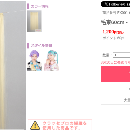
商品番号:EX001-6
毛束60cm 
1,200
円(税込)
ポイント:60pt
数量：
8月10日に発送可能で
こ
大