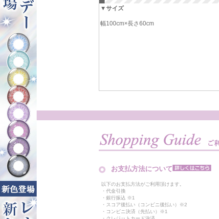
▼サイズ
幅100cm×長さ60cm
お支払方法について
以下のお支払方法がご利用頂けます。
・代金引換
・銀行振込 ※1
・スコア後払い（コンビニ後払い）※2
・コンビニ決済（先払い）※1
・クレジットカード決済