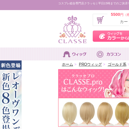
コスプレ総合専門店クラッセ | 平日15時までのご決済
5500
円（
カー
ホーム
>
PROウィッグ
>
ゴールド系