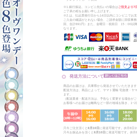
※1.銀行振込、コンビニ先払いの場合は
ご注文より7
ご了承の程をお願い申し上げます。
※2.は、払込票発行日から14日以内にコンビニでお
ご入金の確認がとれない場合、ご請求金額に回収事務
回、合計891円）また、金曜日・祝前日 15：00
なります。
発送方法について
商品のお届けは、兵庫県から発送させていただきます
配送方法は、商品によって、ヤマト運輸 宅急便・ヤ
ます。
（配送業者・配送方法は、予告なく変更する場合がご
お客様へのお届けは離島など一部の地域を除き、1~
只今ご注文頂くと
8月10日
に発送可能です。(8月8日19
只今お振込みを頂くと
8月10日
に発送可能です。(8月8日