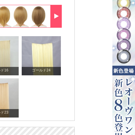
ド16
ゴールド24
ド23