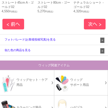
レート45cm A - ゴ
ストレート80cm - ゴー
ナチュラルショート -
ウル
ド02
ルド02
ゴールド02
ルフ
0
5,270
4,320
5,20
円(税込)
円(税込)
円(税込)
フォトパレード(お客様投稿写真)を見る
似た色の商品を見る
ウィッグ関連アイテム
ウィッグセット・ケア
ウィッグ
用品
サポート用品
カラーリング用品
ハゲヅラ