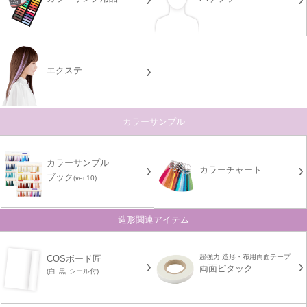
エクステ
カラーサンプル
カラーサンプル
カラーチャート
ブック
(ver.10)
造形関連アイテム
超強力 造形・布用両面テープ
COSボード匠
両面ピタック
(白･黒･シール付)