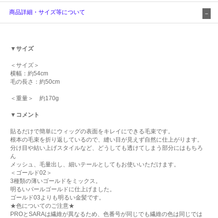
商品詳細・サイズ等について
▼サイズ
＜サイズ＞
横幅：約54cm
毛の長さ：約50cm
＜重量＞ 約170g
▼コメント
貼るだけで簡単にウィッグの表面をキレイにできる毛束です。
根本の毛束を折り返しているので、縫い目が見えず自然に仕上がります。
分け目や結い上げスタイルなど、どうしても透けてしまう部分にはもちろ
ん
メッシュ、毛量出し、細いテールとしてもお使いいただけます。
＜ゴールド02＞
3種類の薄いゴールドをミックス。
明るいパールゴールドに仕上げました。
ゴールド03よりも明るい金髪です。
★色についてのご注意★
PROとSARAは繊維が異なるため、色番号が同じでも繊維の色は同じでは