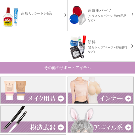
造形用パーツ
造形サポート用品
(クリスタルパーツ･装飾用品
など)
塗料
(造形トップ/ベース･各種塗料
など)
その他のサポートアイテム