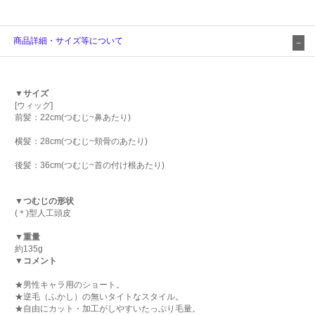
商品詳細・サイズ等について
▼サイズ
[ウィッグ]
前髪：22cm(つむじ~鼻あたり)
横髪：28cm(つむじ~頬骨のあたり)
後髪：36cm(つむじ~首の付け根あたり)
▼つむじの形状
(＊)型人工頭皮
▼重量
約135g
▼コメント
★男性キャラ用のショート。
★逆毛（ふかし）の無いタイトなスタイル。
★自由にカット・加工がしやすいたっぷり毛量。