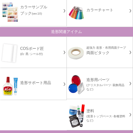
カラーサンプル
カラーチャート
ブック
(ver.10)
造形関連アイテム
超強力 造形・布用両面テープ
COSボード匠
両面ピタック
(白･黒･シール付)
造形用パーツ
造形サポート用品
(クリスタルパーツ･装飾用品
など)
塗料
(造形トップ/ベース･各種塗料
など)