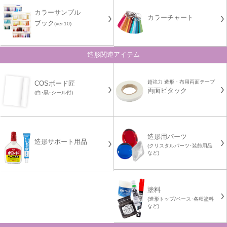
カラーサンプル
カラーチャート
ブック
(ver.10)
造形関連アイテム
超強力 造形・布用両面テープ
COSボード匠
両面ピタック
(白･黒･シール付)
造形用パーツ
造形サポート用品
(クリスタルパーツ･装飾用品
など)
塗料
(造形トップ/ベース･各種塗料
など)