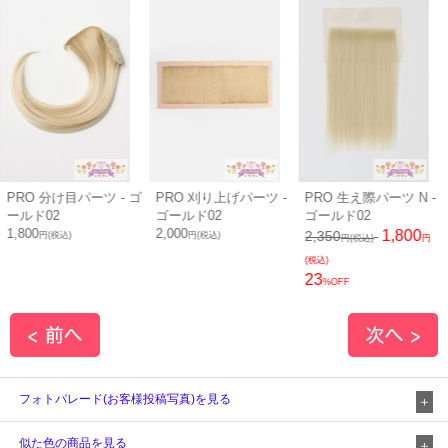
ゴ
PRO 刈り上げパーツ -
PRO 生え際パーツ N -
PRO 生え際パーツ ロ
ゴールド02
ゴールド02
ング N - ゴールド02
2,000
1,800
1,900
2,350
2,460
円(税込)
円(税込)
円
円(税込)
円
(税込)
(税込)
23
23
%OFF
%OFF
フォトパレード(お客様投稿写真)を見る
似た色の商品を見る