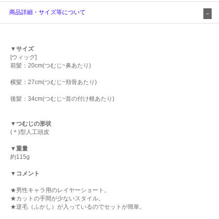
商品詳細・サイズ等について
▼サイズ
[ウィッグ]
前髪：20cm(つむじ~鼻あたり)
横髪：27cm(つむじ~頬骨あたり)
後髪：34cm(つむじ~首の付け根あたり)
▼つむじの形状
(＊)型人工頭皮
▼重量
約115g
▼コメント
★男性キャラ用のレイヤーショート。
★カットの手間が少ないスタイル。
★逆毛（ふかし）が入っているのでセットが簡単。