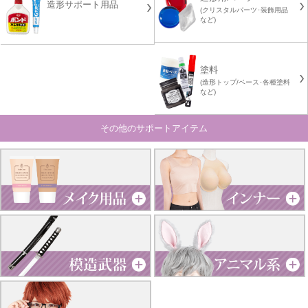
造形サポート用品
(クリスタルパーツ･装飾用品
など)
塗料
(造形トップ/ベース･各種塗料
など)
その他のサポートアイテム