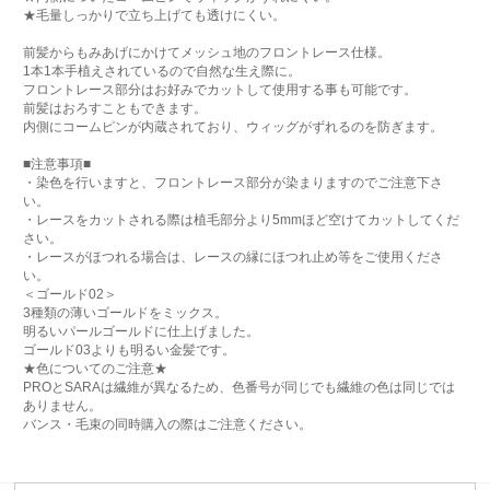
★毛量しっかりで立ち上げても透けにくい。
前髪からもみあげにかけてメッシュ地のフロントレース仕様。
1本1本手植えされているので自然な生え際に。
フロントレース部分はお好みでカットして使用する事も可能です。
前髪はおろすこともできます。
内側にコームピンが内蔵されており、ウィッグがずれるのを防ぎます。
■注意事項■
・染色を行いますと、フロントレース部分が染まりますのでご注意下さ
い。
・レースをカットされる際は植毛部分より5mmほど空けてカットしてくだ
さい。
・レースがほつれる場合は、レースの縁にほつれ止め等をご使用くださ
い。
＜ゴールド02＞
3種類の薄いゴールドをミックス。
明るいパールゴールドに仕上げました。
ゴールド03よりも明るい金髪です。
★色についてのご注意★
PROとSARAは繊維が異なるため、色番号が同じでも繊維の色は同じでは
ありません。
バンス・毛束の同時購入の際はご注意ください。