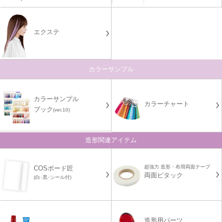
エクステ
カラーサンプル
カラーサンプル
カラーチャート
ブック
(ver.10)
造形関連アイテム
超強力 造形・布用両面テープ
COSボード匠
両面ピタック
(白･黒･シール付)
造形用パーツ