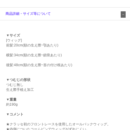
商品詳細・サイズ等について
▼サイズ
[ウィッグ]
前髪:20cm(額の生え際~顎あたり)
横髪:34cm(額の生え際~鎖骨あたり)
後髪:48cm(額の生え際~首の付け根あたり)
▼つむじの形状
つむじ無し
生え際手植え加工
▼重量
約190g
▼コメント
★クラッセ初のフロントレースを使用したオールバックウィッグ。
★内側についたコームピンでウィッグがずれにくい。