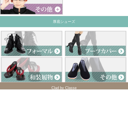
厚底シューズ
Clad by Classe