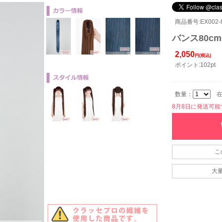
商品番号:EX002-8
バンス80cm
2,050
円(税込)
ポイント:102pt
数量：
在
8月8日に発送可能です
こ
大