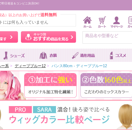
で即日発送＆コンビニ決済OK!
送料無料
税込）以上のお買い上げで
トには何も入っていません
ウィッグをカラーから探す
キャラ別おすすめ商品を
ルー系
>
ディープブルー12
>
バンス80cm - ディープブルー12