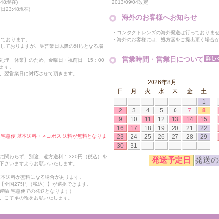
2013/09/04改定
48現在)
23:48現在)
海外のお客様へお知らせ
・コンタクトレンズの海外発送は行っておりま
・海外のお客様には、処方箋をご提出頂く場合
っております。
付しておりますが、翌営業日以降の対応となる場
営業時間・営業日について
処理 休業】のため、金曜日・祝前日 15：00
ます。
、翌営業日に対応させて頂きます。
2026年8月
日
月
火
水
木
金
土
1
2
3
4
5
6
7
8
9
10
11
12
13
14
15
16
17
18
19
20
21
22
23
24
25
26
27
28
29
合は宅急便 基本送料・ネコポス 送料が無料となりま
30
31
関わらず、別途、遠方送料 1,320円（税込）を
発送予定日
発送の
下さいますようお願いいたします。
も基本送料が無料になる場合があります。
【全国275円（税込）】が選択できます。
運輸 宅急便での発送となります）
、ご了承の程をお願いたします。