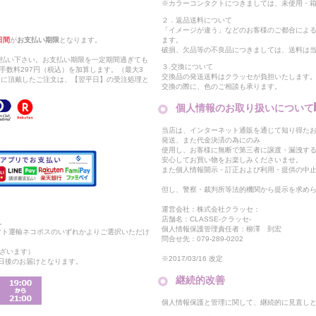
※カラーコンタクトにつきましては、未使用・箱
２．返品送料について
「イメージが違う」などのお客様のご都合によ
日間
が
お支払い期限
となります。
ます。
破損、欠品等の不良品につきましては、送料は
支払い下さい。お支払い期限を一定期間過ぎても
３.交換について
手数料297円（税込）を加算します。（最大3
交換品の発送送料はクラッセが負担いたします
以降に頂戴したご注文は、【翌平日】の受注処理と
交換の際に、色のご相談も承ります。
個人情報のお取り扱いについて
当店は、インターネット通販を通じて知り得たお
発送、また代金決済の為にのみ
使用し、お客様に無断で第三者に譲渡・漏洩す
安心してお買い物をお楽しみくださいませ。
また個人情報開示・訂正および利用・提供の中
但し、警察・裁判所等法的機関から提示を求め
運営会社：株式会社クラッセ：
店舗名：CLASSE-クラッセ-
。
個人情報保護管理責任者：柳澤 到宏
マト運輸ネコポスのいずれかよりご選択いただけ
問合せ先：079-289-0202
ざいます）
※2017/03/16 改定
2日後のお届けとなります。
継続的改善
個人情報保護と管理に関して、継続的に見直し