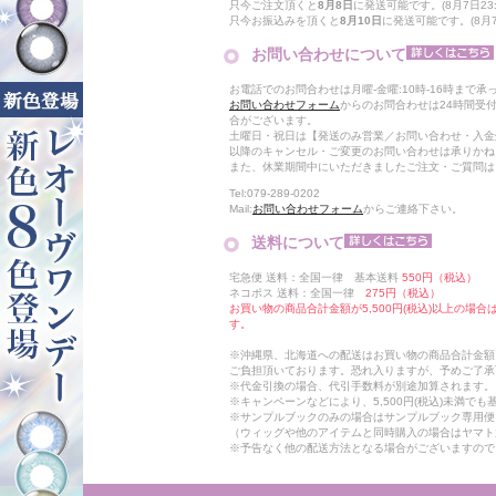
只今ご注文頂くと
8月8日
に発送可能です。(8月7日23:
只今お振込みを頂くと
8月10日
に発送可能です。(8月7日
お問い合わせについて
お電話でのお問合わせは月曜-金曜:10時-16時まで承
お問い合わせフォーム
からのお問合わせは24時間受
合がございます。
土曜日・祝日は【発送のみ営業／お問い合わせ・入金
以降のキャンセル・ご変更のお問い合わせは承りかね
また、休業期間中にいただきましたご注文・ご質問は
Tel:079-289-0202
Mail:
お問い合わせフォーム
からご連絡下さい。
送料について
宅急便 送料：全国一律 基本送料
550円（税込）
ネコポス 送料：全国一律
275円（税込）
お買い物の商品合計金額が5,500円(税込)以上の場
す。
※沖縄県、北海道への配送はお買い物の商品合計金額に
ご負担頂いております。恐れ入りますが、予めご了承
※代金引換の場合、代引手数料が別途加算されます。
※キャンペーンなどにより、5,500円(税込)未満で
※サンプルブックのみの場合はサンプルブック専用便
（ウィッグや他のアイテムと同時購入の場合はヤマト
※予告なく他の配送方法となる場合がございますので