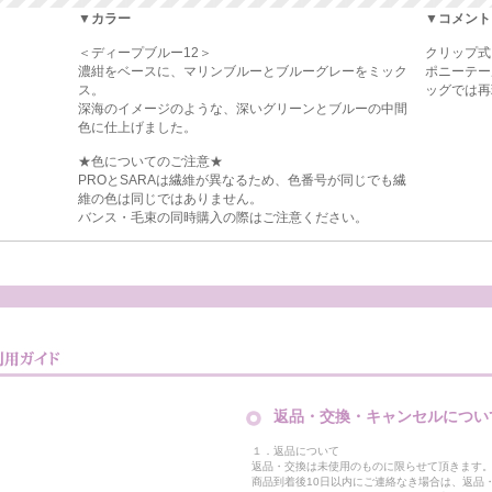
▼カラー
▼コメント
＜ディープブルー12＞
クリップ式
濃紺をベースに、マリンブルーとブルーグレーをミック
ポニーテー
ス。
ッグでは再
深海のイメージのような、深いグリーンとブルーの中間
色に仕上げました。
★色についてのご注意★
PROとSARAは繊維が異なるため、色番号が同じでも繊
維の色は同じではありません。
バンス・毛束の同時購入の際はご注意ください。
返品・交換・キャンセルについ
１．返品について
返品・交換は未使用のものに限らせて頂きます
商品到着後10日以内にご連絡なき場合は、返品