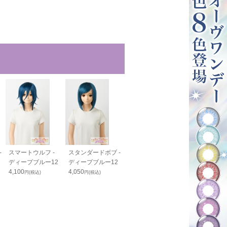
-
スマートウルフ -
スタンダードボブ -
ワイルドウルフ -
PRO 分け目
ディープブルー12
ディープブルー12
ディープブルー12
- ディープブル
4,100
4,050
4,200
1,800
円(税込)
円(税込)
円(税込)
円(税込)