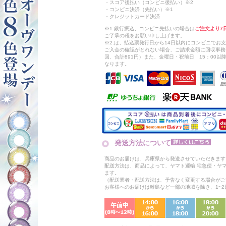
・スコア後払い（コンビニ後払い）※2
・コンビニ決済（先払い）※1
・クレジットカード決済
※1.銀行振込、コンビニ先払いの場合は
ご注文より7
ご了承の程をお願い申し上げます。
※2.は、払込票発行日から14日以内にコンビニでお
ご入金の確認がとれない場合、ご請求金額に回収事務
回、合計891円）また、金曜日・祝前日 15：00
なります。
発送方法について
商品のお届けは、兵庫県から発送させていただきます
配送方法は、商品によって、ヤマト運輸 宅急便・ヤ
ます。
（配送業者・配送方法は、予告なく変更する場合がご
お客様へのお届けは離島など一部の地域を除き、1~