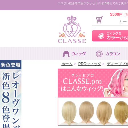
コスプレ総合専門店クラッセ | 平日15時までのご決済
5500
円（
カー
ホーム
>
PROウィッグ
>
ディープブ