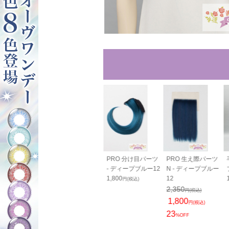
40cm - ディ
バンス80cm - ディ
PRO 分け目パーツ
PRO 生え際パーツ
ブルー12
ープブルー12
- ディープブルー12
N - ディープブルー
0
2,050
1,800
12
円(税込)
円(税込)
円(税込)
2,350
円(税込)
1,800
円(税込)
23
%OFF