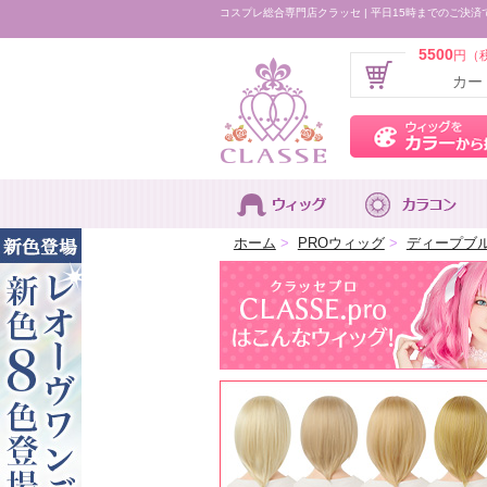
コスプレ総合専門店クラッセ | 平日15時までのご決済
5500
円（
カー
ホーム
>
PROウィッグ
>
ディープブ