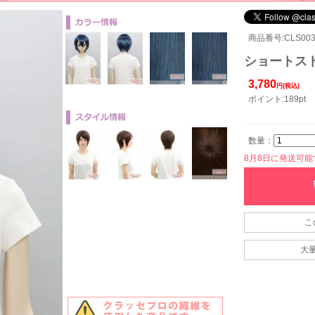
商品番号:CLS003
ショートスト
3,780
円(税込)
ポイント:189pt
数量：
8月8日に発送可能です
こ
大