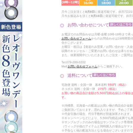
只今ご注文頂くと
8月8日
に発送可能です。(8月7日22:
只今お振込みを頂くと
8月10日
に発送可能です。(8月7日
お問い合わせについて
お電話でのお問合わせは月曜-金曜:10時-16時まで承
お問い合わせフォーム
からのお問合わせは24時間受
合がございます。
土曜日・祝日は【発送のみ営業／お問い合わせ・入金
以降のキャンセル・ご変更のお問い合わせは承りかね
また、休業期間中にいただきましたご注文・ご質問は
Tel:079-289-0202
Mail:
お問い合わせフォーム
からご連絡下さい。
送料について
宅急便 送料：全国一律 基本送料
550円（税込）
ネコポス 送料：全国一律
275円（税込）
お買い物の商品合計金額が5,500円(税込)以上の場
す。
※沖縄県、北海道への配送はお買い物の商品合計金額に
ご負担頂いております。恐れ入りますが、予めご了承
※代金引換の場合、代引手数料が別途加算されます。
※キャンペーンなどにより、5,500円(税込)未満で
※サンプルブックのみの場合はサンプルブック専用便
（ウィッグや他のアイテムと同時購入の場合はヤマト
※予告なく他の配送方法となる場合がございますので