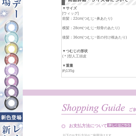
▼サイズ
[ウィッグ]
前髪：22cm(つむじ~鼻あたり)
横髪：28cm(つむじ~頬骨のあたり)
後髪：36cm(つむじ~首の付け根あたり)
▼つむじの形状
(＊)型人工頭皮
▼重量
約135g
お支払方法について
以下のお支払方法がご利用頂けます。