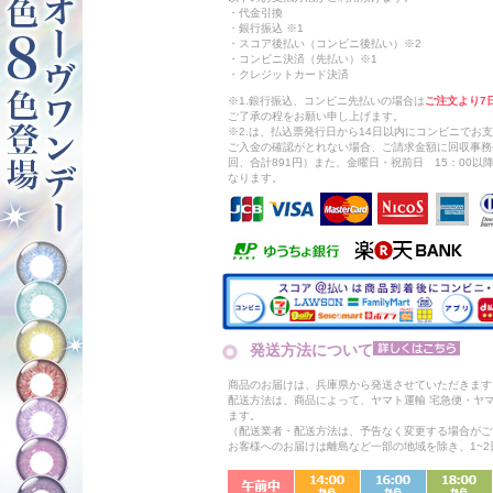
・代金引換
・銀行振込 ※1
・スコア後払い（コンビニ後払い）※2
・コンビニ決済（先払い）※1
・クレジットカード決済
※1.銀行振込、コンビニ先払いの場合は
ご注文より7
ご了承の程をお願い申し上げます。
※2.は、払込票発行日から14日以内にコンビニでお
ご入金の確認がとれない場合、ご請求金額に回収事務
回、合計891円）また、金曜日・祝前日 15：00
なります。
発送方法について
商品のお届けは、兵庫県から発送させていただきます
配送方法は、商品によって、ヤマト運輸 宅急便・ヤ
ます。
（配送業者・配送方法は、予告なく変更する場合がご
お客様へのお届けは離島など一部の地域を除き、1~