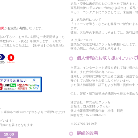
返品・交換は未使用のものに限らせて頂きます
商品到着後10日以内にご連絡なき場合は、返品
※カラーコンタクトにつきましては、未使用・箱
２．返品送料について
「イメージが違う」などのお客様のご都合によ
日間
が
お支払い期限
となります。
ます。
破損、欠品等の不良品につきましては、送料は
支払い下さい。お支払い期限を一定期間過ぎても
３.交換について
手数料297円（税込）を加算します。（最大3
交換品の発送送料はクラッセが負担いたします
以降に頂戴したご注文は、【翌平日】の受注処理と
交換の際に、色のご相談も承ります。
個人情報のお取り扱いについて
当店は、インターネット通販を通じて知り得たお
発送、また代金決済の為にのみ
使用し、お客様に無断で第三者に譲渡・漏洩す
安心してお買い物をお楽しみくださいませ。
また個人情報開示・訂正および利用・提供の中
但し、警察・裁判所等法的機関から提示を求め
運営会社：株式会社クラッセ：
店舗名：CLASSE-クラッセ-
。
個人情報保護管理責任者：柳澤 到宏
マト運輸ネコポスのいずれかよりご選択いただけ
問合せ先：079-289-0202
ざいます）
※2017/03/16 改定
2日後のお届けとなります。
継続的改善