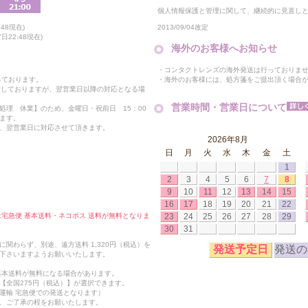
個人情報保護と管理に関して、継続的に見直し
2013/09/04改定
48現在)
22:48現在)
海外のお客様へお知らせ
・コンタクトレンズの海外発送は行っておりま
・海外のお客様には、処方箋をご提出頂く場合
っております。
付しておりますが、翌営業日以降の対応となる場
営業時間・営業日について
処理 休業】のため、金曜日・祝前日 15：00
ます。
、翌営業日に対応させて頂きます。
2026年8月
日
月
火
水
木
金
土
1
2
3
4
5
6
7
8
9
10
11
12
13
14
15
16
17
18
19
20
21
22
23
24
25
26
27
28
29
合は宅急便 基本送料・ネコポス 送料が無料となりま
30
31
関わらず、別途、遠方送料 1,320円（税込）を
発送予定日
発送の
下さいますようお願いいたします。
も基本送料が無料になる場合があります。
【全国275円（税込）】が選択できます。
運輸 宅急便での発送となります）
、ご了承の程をお願いたします。