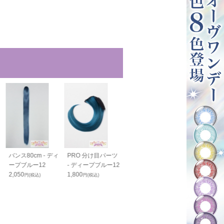
バンス80cm - ディ
PRO 分け目パーツ
PRO 生え際パーツ
毛束60cm - 
ープブルー12
- ディープブルー12
N - ディープブルー
プブルー12
2,050
1,800
12
1,200
円(税込)
円(税込)
円(税込)
2,350
円(税込)
1,800
円(税込)
23
%OFF