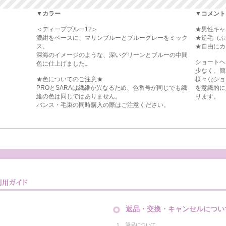
▼カラー
▼コメント
＜ディープブルー12＞
★男性キャ
濃紺をベースに、マリンブルーとブルーグレーをミック
★逆毛（ふ
ス。
★自由にカ
深海のイメージのような、深いグリーンとブルーの中間
ショートヘ
色に仕上げました。
少なく、簡
★色についてのご注意★
様々なショ
PROとSARAは繊維が異なるため、色番号が同じでも繊
を意識的に
維の色は同じではありません。
ります。
バンス・毛束の同時購入の際はご注意ください。
返品・交換・キャンセルについ
１．返品について