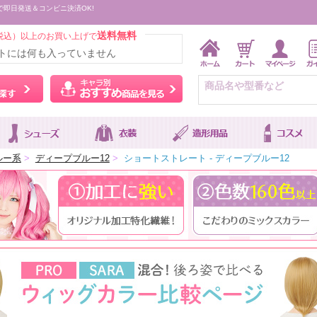
で即日発送＆コンビニ決済OK!
送料無料
税込）以上のお買い上げで
トには何も入っていません
ウィッグをカラーから探す
キャラ別おすすめ商品を
ルー系
>
ディープブルー12
>
ショートストレート - ディープブルー12