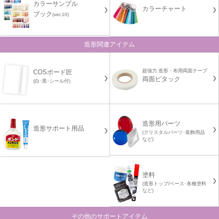
カラーサンプル
カラーチャート
ブック
(ver.10)
造形関連アイテム
超強力 造形・布用両面テープ
COSボード匠
両面ピタック
(白･黒･シール付)
造形用パーツ
造形サポート用品
(クリスタルパーツ･装飾用品
など)
塗料
(造形トップ/ベース･各種塗料
など)
その他のサポートアイテム