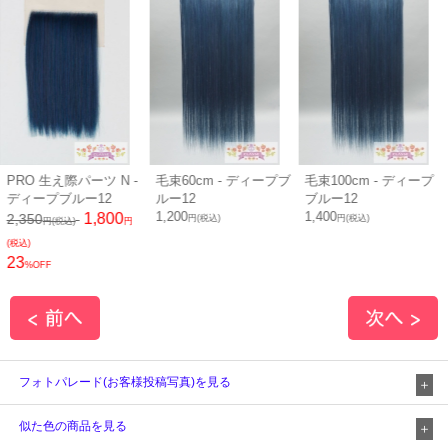
生え際パーツ N -
毛束60cm - ディープブ
毛束100cm - ディープ
ボリュ
プブルー12
ルー12
ブルー12
70cm
1,200
1,400
12
1,800
円(税込)
円(税込)
(税込)
円
1,900
円(
フォトパレード(お客様投稿写真)を見る
似た色の商品を見る