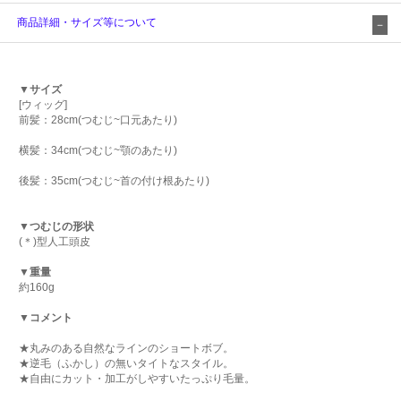
商品詳細・サイズ等について
▼サイズ
[ウィッグ]
前髪：28cm(つむじ~口元あたり)
横髪：34cm(つむじ~顎のあたり)
後髪：35cm(つむじ~首の付け根あたり)
▼つむじの形状
(＊)型人工頭皮
▼重量
約160g
▼コメント
★丸みのある自然なラインのショートボブ。
★逆毛（ふかし）の無いタイトなスタイル。
★自由にカット・加工がしやすいたっぷり毛量。