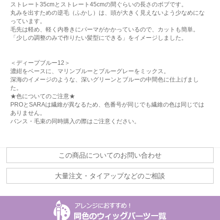
ストレート35cmとストレート45cmの間ぐらいの長さのボブです。
丸みを出すための逆毛（ふかし）は、頭が大きく見えないよう少なめにな
っています。
毛先は軽め、軽く内巻きにパーマがかかっているので、カットも簡単。
「少しの調整のみで作りたい髪型にできる」をイメージしました。
＜ディープブルー12＞
濃紺をベースに、マリンブルーとブルーグレーをミックス。
深海のイメージのような、深いグリーンとブルーの中間色に仕上げまし
た。
★色についてのご注意★
PROとSARAは繊維が異なるため、色番号が同じでも繊維の色は同じでは
ありません。
バンス・毛束の同時購入の際はご注意ください。
この商品についてのお問い合わせ
大量注文・タイアップなどのご相談