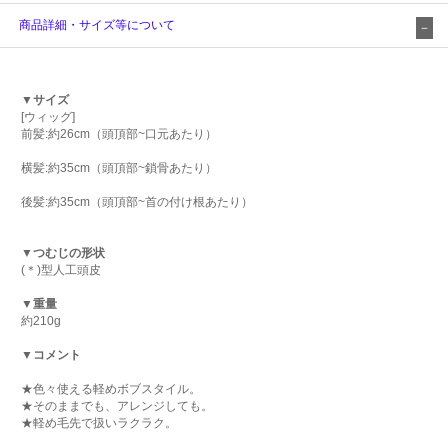
商品詳細・サイズ等について
▼サイズ
[ウィッグ]
前髪:約26cm（頭頂部~口元あたり）
横髪:約35cm（頭頂部~鎖骨あたり）
後髪:約35cm（頭頂部~首の付け根あたり）
▼つむじの形状
(＊)型人工頭皮
▼重量
約210g
▼コメント
★色々使える軽めボブスタイル。
★そのままでも、アレンジしても。
★軽め毛先で扱いラクラク。