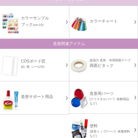
カラーサンプル
カラーチャート
ブック
(ver.10)
造形関連アイテム
超強力 造形・布用両面テープ
COSボード匠
両面ピタック
(白･黒･シール付)
造形用パーツ
造形サポート用品
(クリスタルパーツ･装飾用品
など)
塗料
(造形トップ/ベース･各種塗料
など)