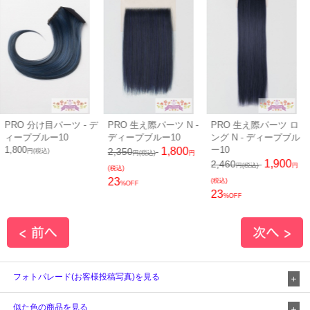
RO 分け目パーツ - デ
PRO 生え際パーツ N -
PRO 生え際パーツ ロ
毛
ィープブルー10
ディープブルー10
ング N - ディープブル
ル
,800
ー10
1
1,800
2,350
円(税込)
円(税込)
円
1,900
2,460
円(税込)
円
(税込)
23
(税込)
%OFF
23
%OFF
フォトパレード(お客様投稿写真)を見る
似た色の商品を見る