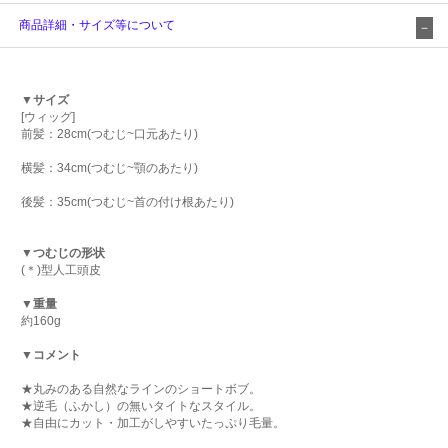
商品詳細・サイズ等について
▼サイズ
[ウィッグ]
前髪：28cm(つむじ~口元あたり)
横髪：34cm(つむじ~顎のあたり)
後髪：35cm(つむじ~首の付け根あたり)
▼つむじの形状
(＊)型人工頭皮
▼重量
約160g
▼コメント
★丸みのある自然なラインのショートボブ。
★逆毛（ふかし）の無いタイトなスタイル。
★自由にカット・加工がしやすいたっぷり毛量。