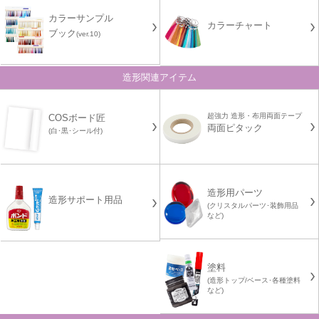
カラーサンプル
カラーチャート
ブック
(ver.10)
造形関連アイテム
超強力 造形・布用両面テープ
COSボード匠
両面ピタック
(白･黒･シール付)
造形用パーツ
造形サポート用品
(クリスタルパーツ･装飾用品
など)
塗料
(造形トップ/ベース･各種塗料
など)