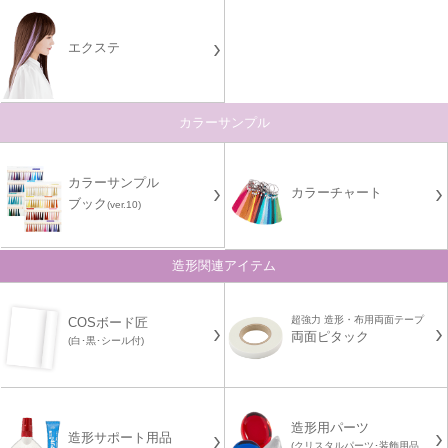
エクステ
カラーサンプル
カラーサンプル
カラーチャート
ブック
(ver.10)
造形関連アイテム
超強力 造形・布用両面テープ
COSボード匠
両面ピタック
(白･黒･シール付)
造形用パーツ
造形サポート用品
(クリスタルパーツ･装飾用品