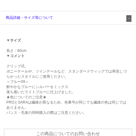
商品詳細・サイズ等について
▼サイズ
長さ：80cm
▼コメント
クリップ式。
ポニーテールや、ツインテールなど、スタンダードウィッグでは再現しづ
らかったスタイルにご使用ください。
＜ブルー09＞
鮮やかなブルーにシルバーをミックス
落ち着いたライトブルーに仕上げました。
★色についてのご注意★
PROとSARAは繊維が異なるため、色番号が同じでも繊維の色は同じでは
ありません。
バンス・毛束の同時購入の際はご注意ください。
この商品についてのお問い合わせ