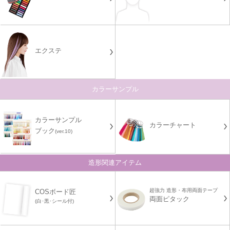
エクステ
カラーサンプル
カラーサンプル
カラーチャート
ブック
(ver.10)
造形関連アイテム
超強力 造形・布用両面テープ
COSボード匠
両面ピタック
(白･黒･シール付)