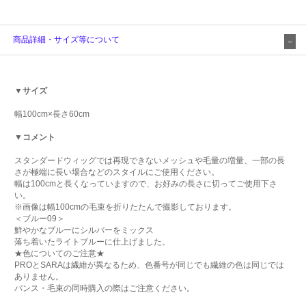
商品詳細・サイズ等について
▼サイズ
幅100cm×長さ60cm
▼コメント
スタンダードウィッグでは再現できないメッシュや毛量の増量、一部の長
さが極端に長い場合などのスタイルにご使用ください。
幅は100cmと長くなっていますので、お好みの長さに切ってご使用下さ
い。
※画像は幅100cmの毛束を折りたたんで撮影しております。
＜ブルー09＞
鮮やかなブルーにシルバーをミックス
落ち着いたライトブルーに仕上げました。
★色についてのご注意★
PROとSARAは繊維が異なるため、色番号が同じでも繊維の色は同じでは
ありません。
バンス・毛束の同時購入の際はご注意ください。