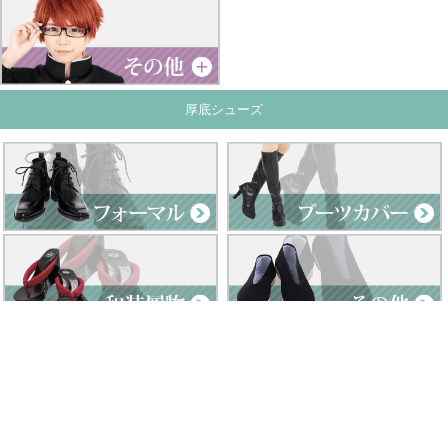
厚底シューズ
Clad by Classe