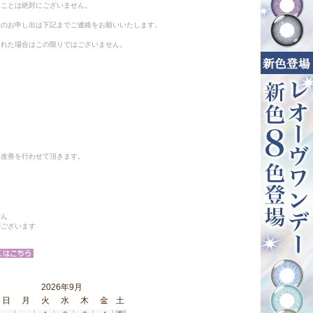
ることは絶対にございません。
止のお申し出は下記までご連絡をお願いいたします。
られた場合はこの限りではございません。
と改善を行わせて頂きます。
せん
がございます
2026年9月
日
月
火
水
木
金
土