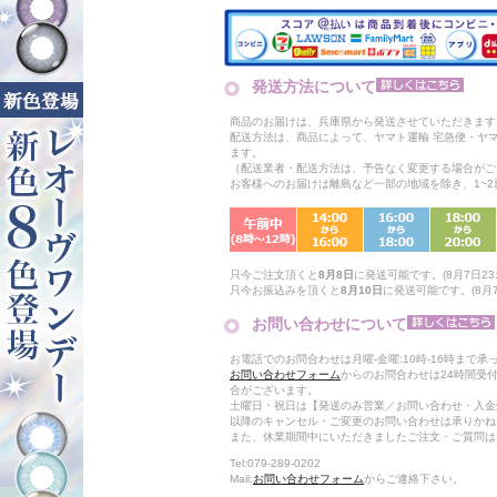
発送方法について
商品のお届けは、兵庫県から発送させていただきます
配送方法は、商品によって、ヤマト運輸 宅急便・ヤ
ます。
（配送業者・配送方法は、予告なく変更する場合がご
お客様へのお届けは離島など一部の地域を除き、1~
只今ご注文頂くと
8月8日
に発送可能です。(8月7日23:
只今お振込みを頂くと
8月10日
に発送可能です。(8月7日
お問い合わせについて
お電話でのお問合わせは月曜-金曜:10時-16時まで承
お問い合わせフォーム
からのお問合わせは24時間受
合がございます。
土曜日・祝日は【発送のみ営業／お問い合わせ・入金
以降のキャンセル・ご変更のお問い合わせは承りかね
また、休業期間中にいただきましたご注文・ご質問は
Tel:079-289-0202
Mail:
お問い合わせフォーム
からご連絡下さい。