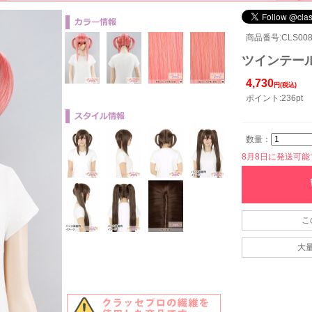
商品番号:CLS008
ツインテール
4,730
円(税込)
ポイント:236pt
数量：
8月8日に発送可能です
こ
大