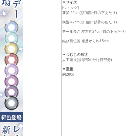
▼サイズ
[ウィッグ]
前髪:22cm(頭頂部~目の下あたり)
横髪:42cm(頭頂部~鎖骨のあたり)
テール長さ:左右約24cm(首の下あたり)
結び目位置:襟足から約15cm
▼つむじの形状
人工頭皮(後頭部の分け目部分)
▼重量
約280g