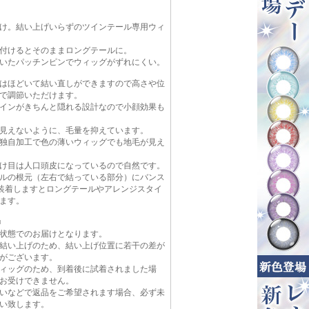
け。結い上げいらずのツインテール専用ウィ
付けるとそのままロングテールに。
いたパッチンピンでウィッグがずれにくい。
はほどいて結い直しができますので高さや位
で調節いただけます。
インがきちんと隠れる設計なので小顔効果も
見えないように、毛量を抑えています。
独自加工で色の薄いウィッグでも地毛が見え
け目は人口頭皮になっているので自然です。
ルの根元（左右で結っている部分）にバンス
を装着しますとロングテールやアレンジスタイ
ます。
■
状態でのお届けとなります。
結い上げのため、結い上げ位置に若干の差が
がございます。
ィッグのため、到着後に試着されました場
お受けできません。
いなどで返品をご希望されます場合、必ず未
い致します。