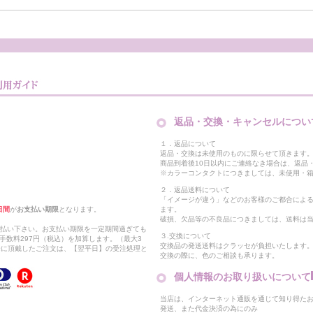
返品・交換・キャンセルについ
１．返品について
返品・交換は未使用のものに限らせて頂きます
商品到着後10日以内にご連絡なき場合は、返品
※カラーコンタクトにつきましては、未使用・箱
２．返品送料について
「イメージが違う」などのお客様のご都合によ
日間
が
お支払い期限
となります。
ます。
破損、欠品等の不良品につきましては、送料は
支払い下さい。お支払い期限を一定期間過ぎても
３.交換について
手数料297円（税込）を加算します。（最大3
交換品の発送送料はクラッセが負担いたします
以降に頂戴したご注文は、【翌平日】の受注処理と
交換の際に、色のご相談も承ります。
個人情報のお取り扱いについて
当店は、インターネット通販を通じて知り得たお
発送、また代金決済の為にのみ