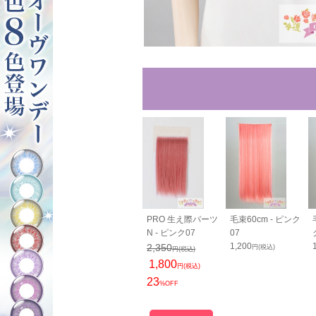
80cm - ピン
バンス110cm - ピ
PRO 生え際パーツ
毛束60cm - ピンク
ンク07
N - ピンク07
07
0
2,600
1,200
2,350
円(税込)
円(税込)
円(税込)
円(税込)
1,800
円(税込)
23
%OFF