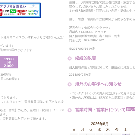
使用し、お客様に無断で第三者に譲渡・漏洩す
安心してお買い物をお楽しみくださいませ。
また個人情報開示・訂正および利用・提供の中
但し、警察・裁判所等法的機関から提示を求め
運営会社：株式会社クラッセ：
店舗名：CLASSE-クラッセ-
。
個人情報保護管理責任者：柳澤 到宏
マト運輸ネコポスのいずれかよりご選択いただけ
問合せ先：079-289-0202
ざいます）
※2017/03/16 改定
2日後のお届けとなります。
継続的改善
個人情報保護と管理に関して、継続的に見直し
2013/09/04改定
39現在)
23:39現在)
海外のお客様へお知らせ
・コンタクトレンズの海外発送は行っておりま
・海外のお客様には、処方箋をご提出頂く場合
っております。
付しておりますが、翌営業日以降の対応となる場
営業時間・営業日について
処理 休業】のため、金曜日・祝前日 15：00
ます。
、翌営業日に対応させて頂きます。
2026年8月
日
月
火
水
木
金
土