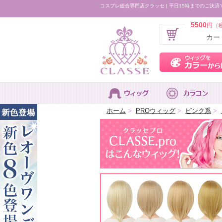
コスプレ総合専門店クラッセ | 平日15時までのご決済
5500
円（
カー
ホーム
>
PROウィッグ
>
ピンク系
>