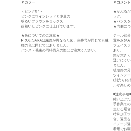
▼カラー
▼コメント
＜ピンク07＞
★かぶるだ
ピンクにワインレッドと少量の
ッグ。
明るいブラウンをミックス
★バンスを
落着いたピンクに仕上げています。
★内側につ
★色についてのご注意★
テール部分
PROとSARAは繊維が異なるため、色番号が同じでも繊
置をお好み
維の色は同じではありません。
フェイスラ
バンス・毛束の同時購入の際はご注意ください。
あり。
頭が大きく
透けにくい
ません。
後頭部の分
ツインテー
(別売り)
ルが楽しめ
■注意事項
結い上げた
手作業での
生じる場合
特殊加工ウ
合、返品を
イメージ違
着用でお願