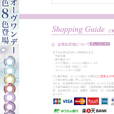
お支払方法について
以下のお支払方法がご利用頂けます。
・代金引換
・銀行振込 ※1
・スコア後払い（コンビニ後払い）※2
・コンビニ決済（先払い）※1
・クレジットカード決済
※1.銀行振込、コンビニ先払いの場合は
ご注文より7
ご了承の程をお願い申し上げます。
※2.は、払込票発行日から14日以内にコンビニでお
ご入金の確認がとれない場合、ご請求金額に回収事務
回、合計891円）また、金曜日・祝前日 15：00
なります。