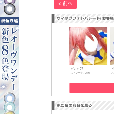
ピンク07
ピ
ストレート70cm
ス