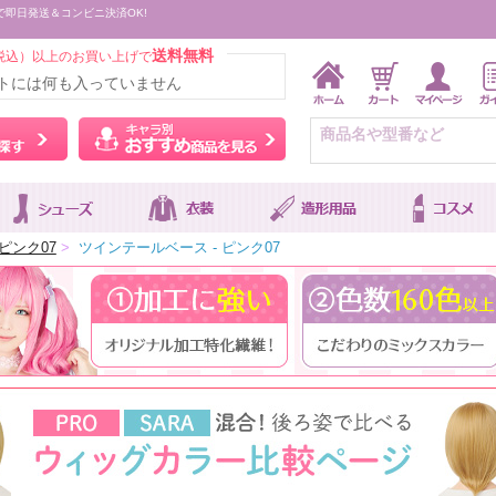
で即日発送＆コンビニ決済OK!
送料無料
税込）以上のお買い上げで
トには何も入っていません
ウィッグをカラーから探す
キャラ別おすすめ商品を
ピンク07
>
ツインテールベース - ピンク07