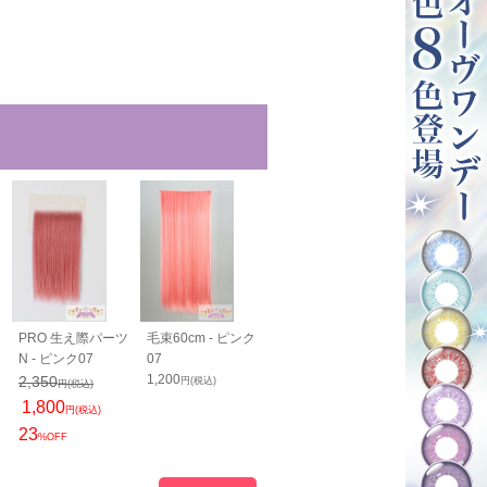
PRO 生え際パーツ
毛束60cm - ピンク
毛束100cm - ピン
バンス40cm -
N - ピンク07
07
ク07
ク07
1,200
1,400
1,800
2,350
円(税込)
円(税込)
円(税込)
円(税込)
1,800
円(税込)
23
%OFF