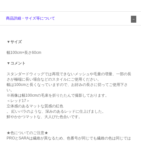
商品詳細・サイズ等について
▼サイズ
幅100cm×長さ60cm
▼コメント
スタンダードウィッグでは再現できないメッシュや毛量の増量、一部の長
さが極端に長い場合などのスタイルにご使用ください。
幅は100cmと長くなっていますので、お好みの長さに切ってご使用下さ
い。
※画像は幅100cmの毛束を折りたたんで撮影しております。
＜レッド17＞
立体感のあるマットな質感の紅色
。 紅いバラのような、深みのあるレッドに仕上げました。
鮮やかかつマットな、大人びた色合いです。
★色についてのご注意★
PROとSARAは繊維が異なるため、色番号が同じでも繊維の色は同じでは