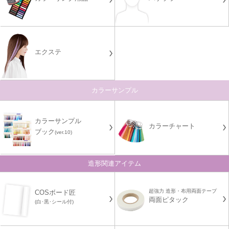
エクステ
カラーサンプル
カラーサンプル
カラーチャート
ブック
(ver.10)
造形関連アイテム
超強力 造形・布用両面テープ
COSボード匠
両面ピタック
(白･黒･シール付)