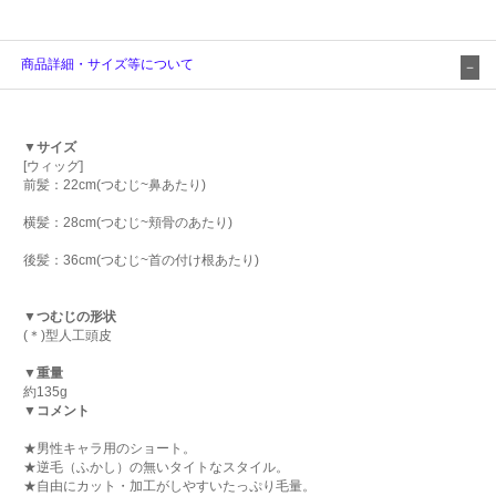
商品詳細・サイズ等について
▼サイズ
[ウィッグ]
前髪：22cm(つむじ~鼻あたり)
横髪：28cm(つむじ~頬骨のあたり)
後髪：36cm(つむじ~首の付け根あたり)
▼つむじの形状
(＊)型人工頭皮
▼重量
約135g
▼コメント
★男性キャラ用のショート。
★逆毛（ふかし）の無いタイトなスタイル。
★自由にカット・加工がしやすいたっぷり毛量。