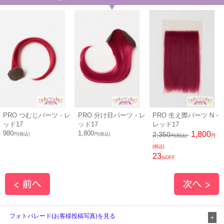
PRO つむじパーツ - レ
PRO 分け目パーツ - レ
PRO 生え際パーツ N -
ッド17
ッド17
レッド17
980
1,800
1,800
2,350
円(税込)
円(税込)
円(税込)
円
(税込)
23
%OFF
フォトパレード(お客様投稿写真)を見る