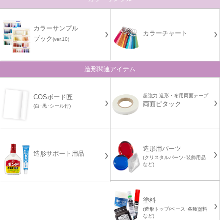
カラーサンプル
カラーチャート
ブック
(ver.10)
造形関連アイテム
超強力 造形・布用両面テープ
COSボード匠
両面ピタック
(白･黒･シール付)
造形用パーツ
造形サポート用品
(クリスタルパーツ･装飾用品
など)
塗料
(造形トップ/ベース･各種塗料
など)