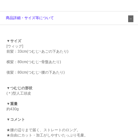
商品詳細・サイズ等について
▼サイズ
[ウィッグ]
前髪：33cm(つむじ~あごの下あたり)
横髪：80cm(つむじ~骨盤あたり)
後髪：80cm(つむじ~腰の下あたり)
▼つむじの形状
(＊)型人工頭皮
▼重量
約430g
▼コメント
★腰の辺りまで届く、ストレートのロング。
★自由にカット・加工がしやすいたっぷり毛量。