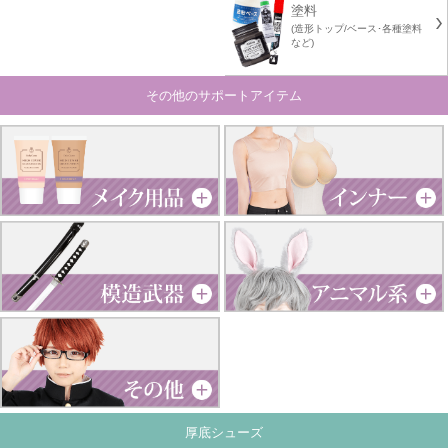
塗料
(造形トップ/ベース･各種塗料
など)
その他のサポートアイテム
厚底シューズ