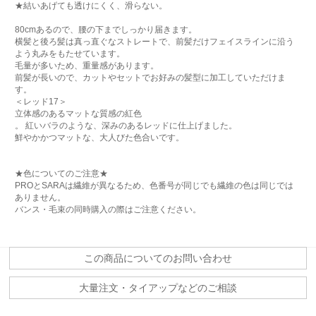
★結いあげても透けにくく、滑らない。
80cmあるので、腰の下までしっかり届きます。
横髪と後ろ髪は真っ直ぐなストレートで、前髪だけフェイスラインに沿う
よう丸みをもたせています。
毛量が多いため、重量感があります。
前髪が長いので、カットやセットでお好みの髪型に加工していただけま
す。
＜レッド17＞
立体感のあるマットな質感の紅色
。 紅いバラのような、深みのあるレッドに仕上げました。
鮮やかかつマットな、大人びた色合いです。
★色についてのご注意★
PROとSARAは繊維が異なるため、色番号が同じでも繊維の色は同じでは
ありません。
バンス・毛束の同時購入の際はご注意ください。
この商品についてのお問い合わせ
大量注文・タイアップなどのご相談