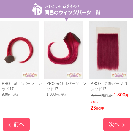
PRO つむじパーツ - レ
PRO 分け目パーツ - レ
PRO 生え際パーツ N -
ッド17
ッド17
レッド17
980
1,800
1,800
2,350
円(税込)
円(税込)
円(税込)
円
(税込)
23
%OFF