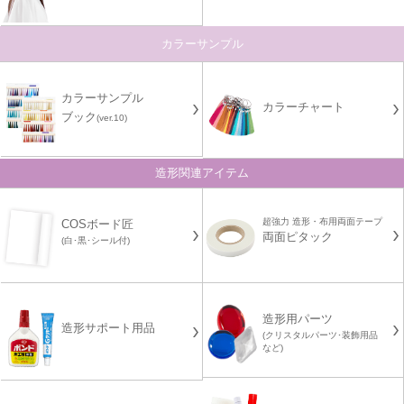
カラーサンプル
カラーサンプル
カラーチャート
ブック
(ver.10)
造形関連アイテム
超強力 造形・布用両面テープ
COSボード匠
両面ピタック
(白･黒･シール付)
造形用パーツ
造形サポート用品
(クリスタルパーツ･装飾用品
など)