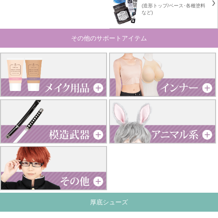
(造形トップ/ベース･各種塗料
など)
その他のサポートアイテム
厚底シューズ