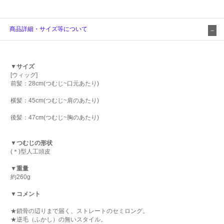
商品詳細・サイズ等について
▼サイズ
[ウィッグ]
前髪：28cm(つむじ~口元あたり)
横髪：45cm(つむじ~肩のあたり)
後髪：47cm(つむじ~胸のあたり)
▼つむじの形状
(＊)型人工頭皮
▼重量
約260g
▼コメント
★鎖骨の辺りまで届く、ストレートのセミロング。
★逆毛（ふかし）の無いスタイル。