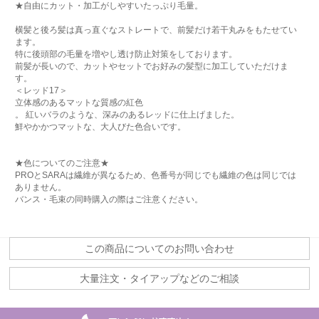
★自由にカット・加工がしやすいたっぷり毛量。
横髪と後ろ髪は真っ直ぐなストレートで、前髪だけ若干丸みをもたせてい
ます。
特に後頭部の毛量を増やし透け防止対策をしております。
前髪が長いので、カットやセットでお好みの髪型に加工していただけま
す。
＜レッド17＞
立体感のあるマットな質感の紅色
。 紅いバラのような、深みのあるレッドに仕上げました。
鮮やかかつマットな、大人びた色合いです。
★色についてのご注意★
PROとSARAは繊維が異なるため、色番号が同じでも繊維の色は同じでは
ありません。
バンス・毛束の同時購入の際はご注意ください。
この商品についてのお問い合わせ
大量注文・タイアップなどのご相談