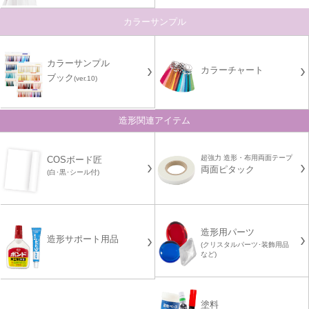
カラーサンプル
カラーサンプル
カラーチャート
ブック
(ver.10)
造形関連アイテム
超強力 造形・布用両面テープ
COSボード匠
両面ピタック
(白･黒･シール付)
造形用パーツ
造形サポート用品
(クリスタルパーツ･装飾用品
など)
塗料