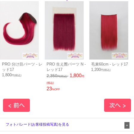
PRO 生え際パーツ N -
毛束60cm - レッド17
毛束100cm - レッド17
レッド17
1,200
1,400
円(税込)
円(税込)
1,800
2,350
円(税込)
円
(税込)
23
%OFF
フォトパレード(お客様投稿写真)を見る