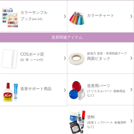
カラーサンプル
カラーチャート
ブック
(ver.10)
造形関連アイテム
超強力 造形・布用両面テープ
COSボード匠
両面ピタック
(白･黒･シール付)
造形用パーツ
造形サポート用品
(クリスタルパーツ･装飾用品
など)
塗料
(造形トップ/ベース･各種塗料
など)