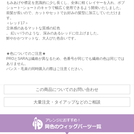
もみあげや襟足を意識的に少し長くし、全体に軽くレイヤーを入れ、ボブ
ショート~ショートのキャラで幅広く使用できるよう開発いたしました。
前髪が長いので、カットやセットでお好みの髪型に加工していただけま
す。
＜レッド17＞
立体感のあるマットな質感の紅色
。 紅いバラのような、深みのあるレッドに仕上げました。
鮮やかかつマットな、大人びた色合いです。
★色についてのご注意★
PROとSARAは繊維が異なるため、色番号が同じでも繊維の色は同じでは
ありません。
バンス・毛束の同時購入の際はご注意ください。
この商品についてのお問い合わせ
大量注文・タイアップなどのご相談