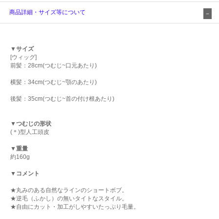
商品詳細・サイズ等について
▼サイズ
[ウィッグ]
前髪：28cm(つむじ~口元あたり)
横髪：34cm(つむじ~顎のあたり)
後髪：35cm(つむじ~首の付け根あたり)
▼つむじの形状
(＊)型人工頭皮
▼重量
約160g
▼コメント
★丸みのある自然なラインのショートボブ。
★逆毛（ふかし）の無いタイトなスタイル。
★自由にカット・加工がしやすいたっぷり毛量。