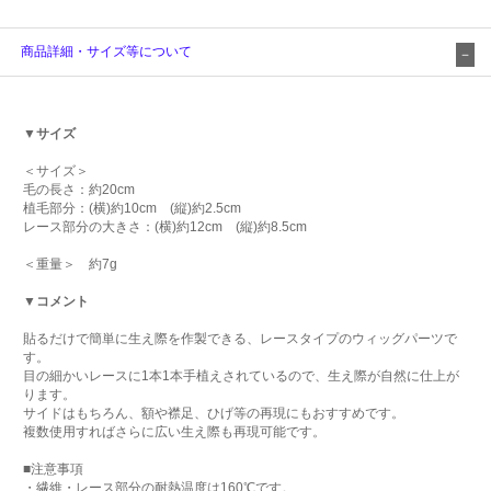
商品詳細・サイズ等について
▼サイズ
＜サイズ＞
毛の長さ：約20cm
植毛部分：(横)約10cm (縦)約2.5cm
レース部分の大きさ：(横)約12cm (縦)約8.5cm
＜重量＞ 約7g
▼コメント
貼るだけで簡単に生え際を作製できる、レースタイプのウィッグパーツで
す。
目の細かいレースに1本1本手植えされているので、生え際が自然に仕上が
ります。
サイドはもちろん、額や襟足、ひげ等の再現にもおすすめです。
複数使用すればさらに広い生え際も再現可能です。
■注意事項
・繊維・レース部分の耐熱温度は160℃です。