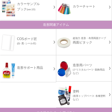
カラーサンプル
カラーチャート
ブック
(ver.10)
造形関連アイテム
超強力 造形・布用両面テープ
COSボード匠
両面ピタック
(白･黒･シール付)
造形用パーツ
造形サポート用品
(クリスタルパーツ･装飾用品
など)
塗料
(造形トップ/ベース･各種塗料
など)