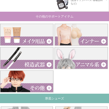
(造形トップ/ベース･各種塗料
など)
その他のサポートアイテム
厚底シューズ