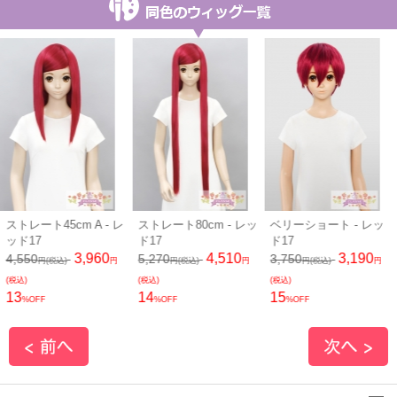
ストレート45cm A - レ
ストレート80cm - レッ
ベリーショート - レッ
ッド17
ド17
ド17
3,960
4,510
3,190
4,550
5,270
3,750
円(税込)
円
円(税込)
円
円(税込)
円
(税込)
(税込)
(税込)
13
14
15
%OFF
%OFF
%OFF