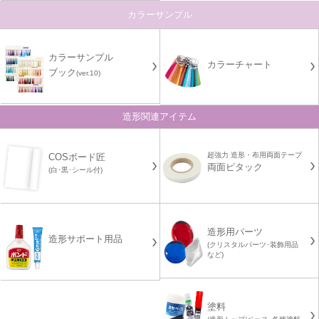
カラーサンプル
カラーサンプル
カラーチャート
ブック
(ver.10)
造形関連アイテム
超強力 造形・布用両面テープ
COSボード匠
両面ピタック
(白･黒･シール付)
造形用パーツ
造形サポート用品
(クリスタルパーツ･装飾用品
など)
塗料