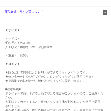
商品詳細・サイズ等について
▼サイズ▼
＜サイズ＞
毛の長さ：約30cm
人工頭皮：(横)約15cm (縦)約3cm
＜重量＞ 約55g
▼コメント
★貼るだけで簡単に分け目加工ができるウィッグパーツです。
★センター分けやジグザグ分け、ロングウィッグにも使用できます。
★接着剤での貼付けや、縫付けでウィッグに固定できます。
■注意事項■
ドライヤーで熱しすぎると熱で溶ける場合がございますので、ご注意くだ
さい。
人工頭皮をカットすると、裏のメッシュ生地が剥がれますが使用上問題ご
ざいません。
毛を強く引っ張ると抜ける場合がございますので、引っ張りすぎにご注意