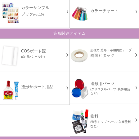
カラーサンプル
カラーチャート
ブック
(ver.10)
造形関連アイテム
超強力 造形・布用両面テープ
COSボード匠
両面ピタック
(白･黒･シール付)
造形用パーツ
造形サポート用品
(クリスタルパーツ･装飾用品
など)
塗料
(造形トップ/ベース･各種塗料
など)