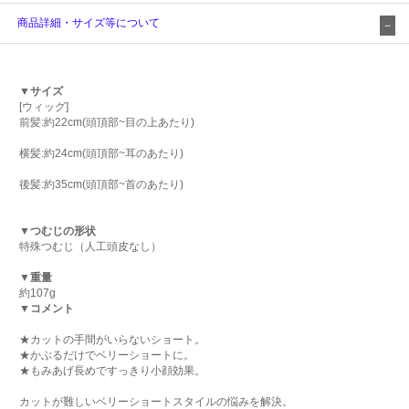
商品詳細・サイズ等について
▼サイズ
[ウィッグ]
前髪:約22cm(頭頂部~目の上あたり)
横髪:約24cm(頭頂部~耳のあたり)
後髪:約35cm(頭頂部~首のあたり)
▼つむじの形状
特殊つむじ（人工頭皮なし）
▼重量
約107g
▼コメント
★カットの手間がいらないショート。
★かぶるだけでベリーショートに。
★もみあげ長めですっきり小顔効果。
カットが難しいベリーショートスタイルの悩みを解決。