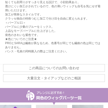
短くても顔周りがすっきり見える設計で、小顔効果あり。
透けにくい加工がされているので、色の薄いウィッグも自毛を気にせず着
用いただけます。
加工が簡単なスタイルです。
クラッセ独自の特殊つむじ加工で分け目を自由に変えられます。
＜パープル11＞
パープルに少量のブルーをミックス。
上品なモーブパープルに仕上げました。
発色のきれいな紫色です。
★色についてのご注意★
PROとSARAは繊維が異なるため、色番号が同じでも繊維の色は同じでは
ありません。
バンス・毛束の同時購入の際はご注意ください。
この商品についてのお問い合わせ
大量注文・タイアップなどのご相談