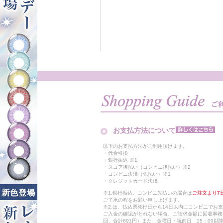
お支払方法について
以下のお支払方法がご利用頂けます。
・代金引換
・銀行振込 ※1
・スコア後払い（コンビニ後払い）※2
・コンビニ決済（先払い）※1
・クレジットカード決済
※1.銀行振込、コンビニ先払いの場合は
ご注文より7
ご了承の程をお願い申し上げます。
※2.は、払込票発行日から14日以内にコンビニでお
ご入金の確認がとれない場合、ご請求金額に回収事務
回、合計891円）また、金曜日・祝前日 15：00