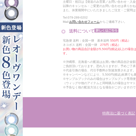
土曜日・祝日は【発送のみ営業／お問い合わせ・入金
以降のキャンセル・ご変更のお問い合わせは承りかね
また、休業期間中にいただきましたご注文・ご質問は
Tel:079-289-0202
Mail:
お問い合わせフォーム
からご連絡下さい。
送料について
宅急便 送料：全国一律 基本送料
550円（税込）
ネコポス 送料：全国一律
275円（税込）
お買い物の商品合計金額が5,500円(税込)以上の場
す。
※沖縄県、北海道への配送はお買い物の商品合計金額に
ご負担頂いております。恐れ入りますが、予めご了承
※代金引換の場合、代引手数料が別途加算されます。
※キャンペーンなどにより、5,500円(税込)未満で
※サンプルブックのみの場合はサンプルブック専用便
（ウィッグや他のアイテムと同時購入の場合はヤマト
※予告なく他の配送方法となる場合がございますので
特商法に基づく表記