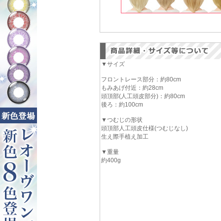
▼サイズ
フロントレース部分：約80cm
もみあげ付近：約28cm
頭頂部(人工頭皮部分)：約80cm
後ろ：約100cm
▼つむじの形状
頭頂部人工頭皮仕様(つむじなし)
生え際手植え加工
▼重量
約400g