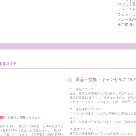
のでご注意
・レースを
てカットし
・レースが
をご使用く
返品・交換・キャンセルについ
１．返品について
返品・交換は未使用のものに限らせて頂きます
商品到着後10日以内にご連絡なき場合は、返品
※カラーコンタクトにつきましては、未使用・箱
２．返品送料について
「イメージが違う」などのお客様のご都合によ
日間
が
お支払い期限
となります。
ます。
破損、欠品等の不良品につきましては、送料は
支払い下さい。お支払い期限を一定期間過ぎても
３.交換について
手数料297円（税込）を加算します。（最大3
交換品の発送送料はクラッセが負担いたします
以降に頂戴したご注文は、【翌平日】の受注処理と