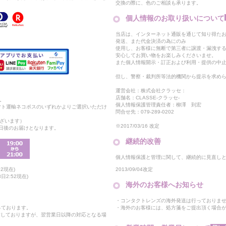
交換の際に、色のご相談も承ります。
個人情報のお取り扱いについて
当店は、インターネット通販を通じて知り得たお
発送、また代金決済の為にのみ
使用し、お客様に無断で第三者に譲渡・漏洩す
安心してお買い物をお楽しみくださいませ。
また個人情報開示・訂正および利用・提供の中
但し、警察・裁判所等法的機関から提示を求め
運営会社：株式会社クラッセ：
店舗名：CLASSE-クラッセ-
。
個人情報保護管理責任者：柳澤 到宏
マト運輸ネコポスのいずれかよりご選択いただけ
問合せ先：079-289-0202
ざいます）
※2017/03/16 改定
2日後のお届けとなります。
継続的改善
個人情報保護と管理に関して、継続的に見直し
2013/09/04改定
2現在)
日2:52現在)
海外のお客様へお知らせ
・コンタクトレンズの海外発送は行っておりま
・海外のお客様には、処方箋をご提出頂く場合
っております。
付しておりますが、翌営業日以降の対応となる場