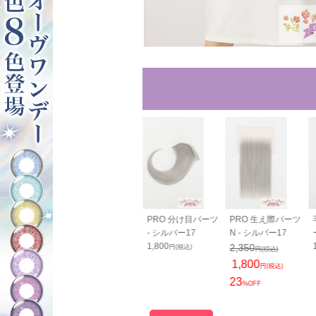
00cm - シル
バンス80cm - シル
PRO 分け目パーツ
PRO 生え際パーツ
17
バー17
- シルバー17
N - シルバー17
0
2,050
1,800
2,350
円(税込)
円(税込)
円(税込)
円(税込)
1,800
円(税込)
23
%OFF