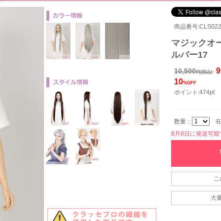
商品番号:CLS022
マジックオー
ルバー17
9
10,500
円(税込)
10
%OFF
ポイント:474pt
数量：
在
8月8日に発送可能です
こ
大