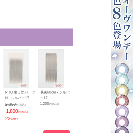
ツ
PRO 生え際パーツ
毛束60cm - シルバ
毛束100cm - シル
バンス80cm -
N - シルバー17
ー17
バー17
バー17
1,200
1,400
2,050
2,350
円(税込)
円(税込)
円(税込)
円(税込)
1,800
円(税込)
23
%OFF