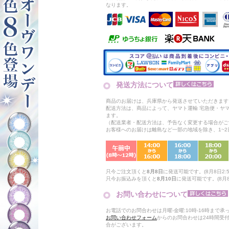
なります。
発送方法について
商品のお届けは、兵庫県から発送させていただきます
配送方法は、商品によって、ヤマト運輸 宅急便・ヤ
ます。
（配送業者・配送方法は、予告なく変更する場合がご
お客様へのお届けは離島など一部の地域を除き、1~
只今ご注文頂くと
8月8日
に発送可能です。(8月8日2:5
只今お振込みを頂くと
8月10日
に発送可能です。(8月8
お問い合わせについて
お電話でのお問合わせは月曜-金曜:10時-16時まで承
お問い合わせフォーム
からのお問合わせは24時間受
合がございます。