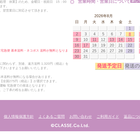
営業時間・営業日について
処理 休業】のため、金曜日・祝前日 15：00
ます。
、翌営業日に対応させて頂きます。
2026年8月
日
月
火
水
木
金
土
1
2
3
4
5
6
7
8
9
10
11
12
13
14
15
16
17
18
19
20
21
22
23
24
25
26
27
28
29
合は宅急便 基本送料・ネコポス 送料が無料となりま
30
31
関わらず、別途、遠方送料 1,320円（税込）を
発送予定日
発送の
下さいますようお願いいたします。
も基本送料が無料になる場合があります。
【全国275円（税込）】が選択できます。
運輸 宅急便での発送となります）
、ご了承の程をお願いたします。
個人情報保護方針
よくあるご質問
お問い合わせ
ご利用ガイド
返品につ