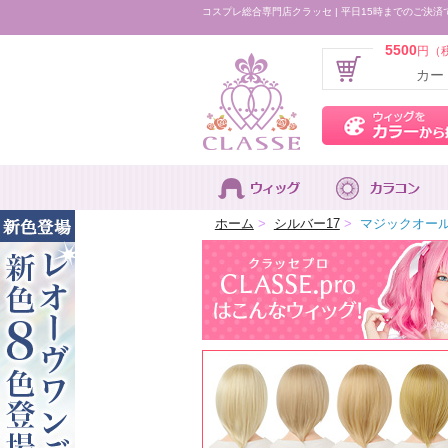
コスプレ総合専門店クラッセ | 平日15時までのご決済
5500
円（
カー
ホーム
>
シルバー17
>
マジックオールバ