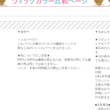
▼カラー
▼コメント
＜シルバー17＞
★フロント
シルバーに少量のゴールドの繊維をミックス。
ングタイプ
肌なじみのいいシルバーに仕上げました。
★広めの人
る。
★色についてのご注意★
★やや多め
PROとSARAは繊維が異なるため、色番号が同じでも繊
ても透けに
維の色は同じではありません。
バンス・毛束の同時購入の際はご注意ください。
前髪からも
仕様。
1本1本手
フロントレ
る事も可能
前髪はおろ
内側にコー
のを防ぎま
■注意事項
・染色を行