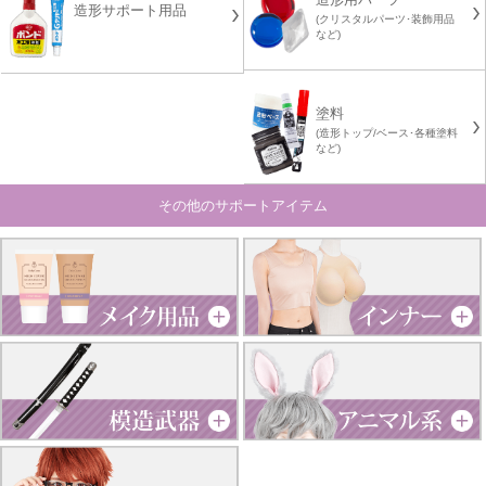
造形サポート用品
(クリスタルパーツ･装飾用品
など)
塗料
(造形トップ/ベース･各種塗料
など)
その他のサポートアイテム