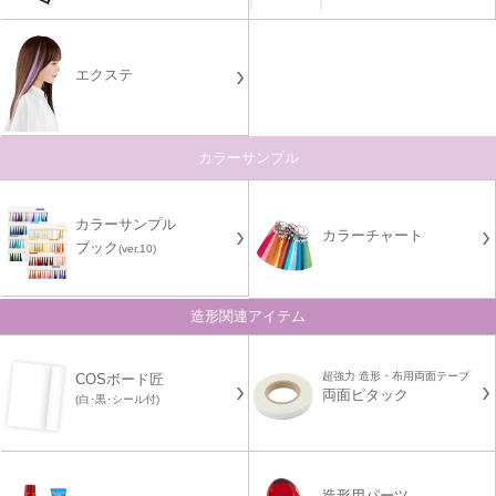
エクステ
カラーサンプル
カラーサンプル
カラーチャート
ブック
(ver.10)
造形関連アイテム
超強力 造形・布用両面テープ
COSボード匠
両面ピタック
(白･黒･シール付)
造形用パーツ