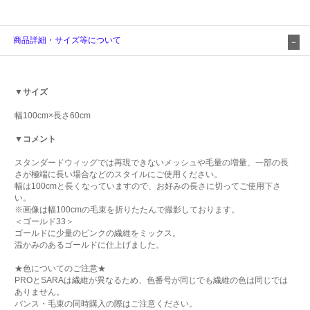
商品詳細・サイズ等について
▼サイズ
幅100cm×長さ60cm
▼コメント
スタンダードウィッグでは再現できないメッシュや毛量の増量、一部の長
さが極端に長い場合などのスタイルにご使用ください。
幅は100cmと長くなっていますので、お好みの長さに切ってご使用下さ
い。
※画像は幅100cmの毛束を折りたたんで撮影しております。
＜ゴールド33＞
ゴールドに少量のピンクの繊維をミックス。
温かみのあるゴールドに仕上げました。
★色についてのご注意★
PROとSARAは繊維が異なるため、色番号が同じでも繊維の色は同じでは
ありません。
バンス・毛束の同時購入の際はご注意ください。