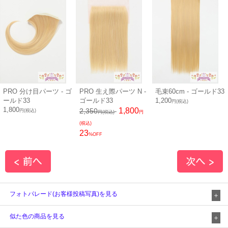
PRO 分け目パーツ - ゴ
PRO 生え際パーツ N -
毛束60cm - ゴールド33
ールド33
ゴールド33
1,200
円(税込)
1,800
1,800
2,350
円(税込)
円(税込)
円
(税込)
23
%OFF
フォトパレード(お客様投稿写真)を見る
似た色の商品を見る