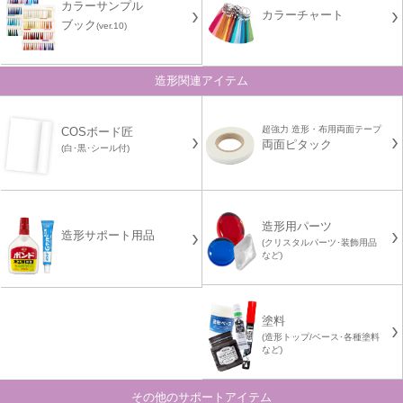
カラーサンプル
カラーチャート
ブック
(ver.10)
造形関連アイテム
超強力 造形・布用両面テープ
COSボード匠
両面ピタック
(白･黒･シール付)
造形用パーツ
造形サポート用品
(クリスタルパーツ･装飾用品
など)
塗料
(造形トップ/ベース･各種塗料
など)
その他のサポートアイテム