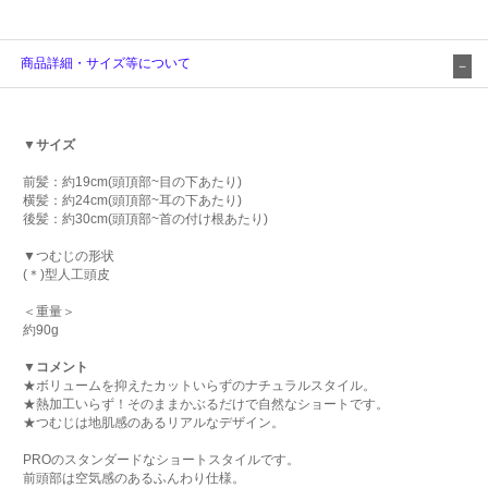
商品詳細・サイズ等について
▼サイズ
前髪：約19cm(頭頂部~目の下あたり)
横髪：約24cm(頭頂部~耳の下あたり)
後髪：約30cm(頭頂部~首の付け根あたり)
▼つむじの形状
(＊)型人工頭皮
＜重量＞
約90g
▼コメント
★ボリュームを抑えたカットいらずのナチュラルスタイル。
★熱加工いらず！そのままかぶるだけで自然なショートです。
★つむじは地肌感のあるリアルなデザイン。
PROのスタンダードなショートスタイルです。
前頭部は空気感のあるふんわり仕様。