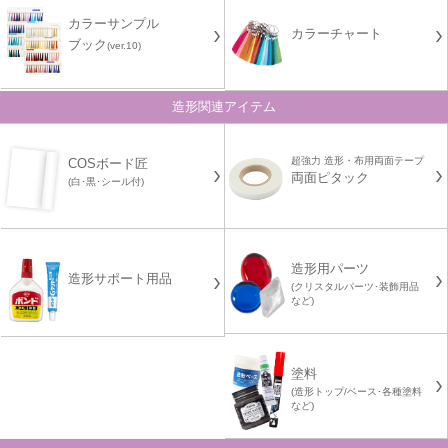
カラーサンプル
カラーチャート
ブック
(ver.10)
造形関連アイテム
超強力 造形・布用両面テープ
COSボード匠
両面ピタック
(白･黒･シール付)
造形用パーツ
造形サポート用品
(クリスタルパーツ･装飾用品
など)
塗料
(造形トップ/ベース･各種塗料
など)