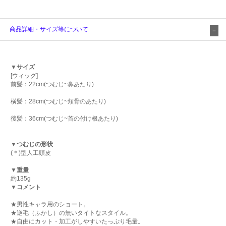
商品詳細・サイズ等について
▼サイズ
[ウィッグ]
前髪：22cm(つむじ~鼻あたり)
横髪：28cm(つむじ~頬骨のあたり)
後髪：36cm(つむじ~首の付け根あたり)
▼つむじの形状
(＊)型人工頭皮
▼重量
約135g
▼コメント
★男性キャラ用のショート。
★逆毛（ふかし）の無いタイトなスタイル。
★自由にカット・加工がしやすいたっぷり毛量。