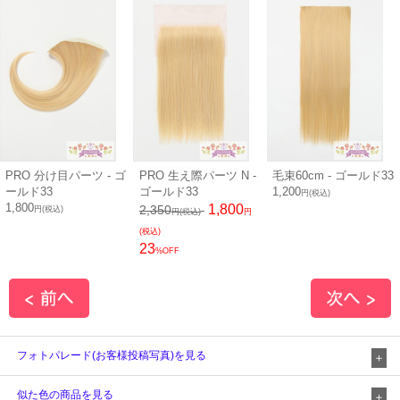
PRO 分け目パーツ - ゴ
PRO 生え際パーツ N -
毛束60cm - ゴールド33
ールド33
ゴールド33
1,200
円(税込)
1,800
1,800
2,350
円(税込)
円(税込)
円
(税込)
23
%OFF
フォトパレード(お客様投稿写真)を見る
似た色の商品を見る