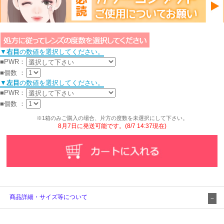
▼
右目
の数値を選択してください。
■PWR
：
■個数
：
▼
左目
の数値を選択してください。
■PWR
：
■個数
：
※1箱のみご購入の場合、片方の度数を未選択にして下さい。
8月7日に発送可能です。(8/7 14:37現在)
商品詳細・サイズ等について