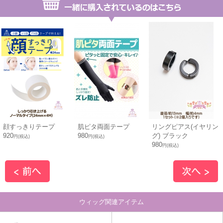
顔すっきりテープ
肌ピタ両面テープ
リングピアス(イヤリン
920
980
グ) ブラック
円(税込)
円(税込)
980
円(税込)
ウィッグ関連アイテム