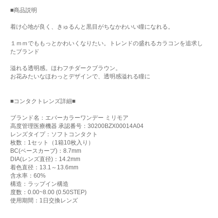
■商品説明
着け心地が良く、きゅるんと黒目がちなかわいい瞳になれる。
１ｍｍでももっとかわいくなりたい。トレンドの盛れるカラコンを追求し
たブランド
溢れる透明感。ほわフチダークブラウン。
お花みたいなほわっとデザインで、透明感溢れる瞳に
■コンタクトレンズ詳細■
ブランド名：エバーカラーワンデー ミリモア
高度管理医療機器 承認番号：30200BZX00014A04
レンズタイプ：ソフトコンタクト
枚数：1セット（1箱10枚入り）
BC(ベースカーブ)：8.7mm
DIA(レンズ直径)：14.2mm
着色直径：13.1～13.6mm
含水率：60%
構造：ラップイン構造
度数：0.00~8.00 (0.50STEP)
使用期間：1日交換レンズ