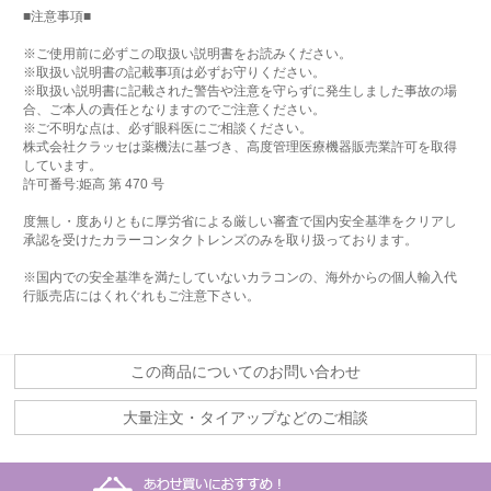
■注意事項■
※ご使用前に必ずこの取扱い説明書をお読みください。
※取扱い説明書の記載事項は必ずお守りください。
※取扱い説明書に記載された警告や注意を守らずに発生しました事故の場
合、ご本人の責任となりますのでご注意ください。
※ご不明な点は、必ず眼科医にご相談ください。
株式会社クラッセは薬機法に基づき、高度管理医療機器販売業許可を取得
しています。
許可番号:姫高 第 470 号
度無し・度ありともに厚労省による厳しい審査で国内安全基準をクリアし
承認を受けたカラーコンタクトレンズのみを取り扱っております。
※国内での安全基準を満たしていないカラコンの、海外からの個人輸入代
行販売店にはくれぐれもご注意下さい。
この商品についてのお問い合わせ
大量注文・タイアップなどのご相談