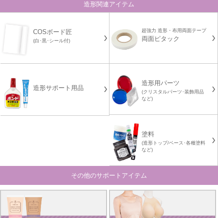
造形関連アイテム
超強力 造形・布用両面テープ
COSボード匠
両面ピタック
(白･黒･シール付)
造形用パーツ
造形サポート用品
(クリスタルパーツ･装飾用品
など)
塗料
(造形トップ/ベース･各種塗料
など)
その他のサポートアイテム