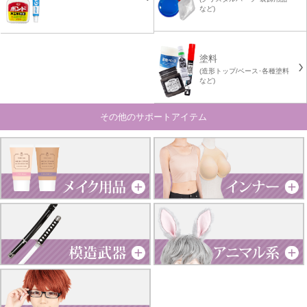
など)
塗料
(造形トップ/ベース･各種塗料
など)
その他のサポートアイテム