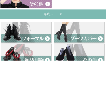
厚底シューズ
Clad by Classe