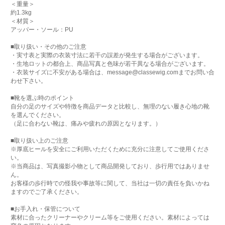
＜重量＞
約1.3kg
＜材質＞
アッパー・ソール：PU
■取り扱い・その他のご注意
・実寸表と実際の衣装寸法に若干の誤差が発生する場合がございます。
・生地ロットの都合上、商品写真と色味が若干異なる場合がございます。
・衣装サイズに不安がある場合は、message@classewig.comまでお問い合
わせ下さい。
■靴を選ぶ時のポイント
自分の足のサイズや特徴を商品データと比較し、無理のない履き心地の靴
を選んでください。
（足に合わない靴は、痛みや疲れの原因となります。）
■取り扱い上のご注意
※厚底ヒールを安全にご利用いただくために充分に注意してご使用くださ
い。
※当商品は、写真撮影小物として商品開発しており、歩行用ではありませ
ん。
お客様の歩行時での怪我や事故等に関して、当社は一切の責任を負いかね
ますのでご了承ください。
■お手入れ・保管について
素材に合ったクリーナーやクリーム等をご使用ください。素材によっては