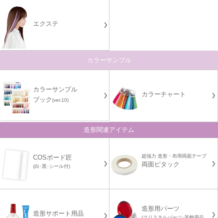
エクステ
カラーサンプル
カラーサンプル
カラーチャート
ブック
(ver.10)
造形関連アイテム
超強力 造形・布用両面テープ
COSボード匠
両面ピタック
(白･黒･シール付)
造形用パーツ
造形サポート用品
(クリスタルパーツ･装飾用品