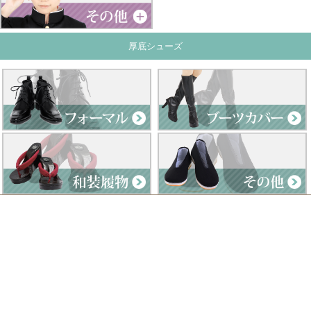
厚底シューズ
Clad by Classe