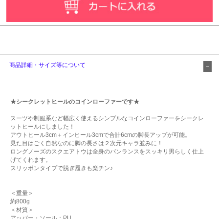
商品詳細・サイズ等について
★シークレットヒールのコインローファーです★
スーツや制服系など幅広く使えるシンプルなコインローファーをシークレ
ットヒールにしました！
アウトヒール3cm＋インヒール3cmで合計6cmの脚長アップが可能。
見た目はごく自然なのに脚の長さは２次元キャラ並みに！
ロングノーズのスクエアトウは全身のバンランスをスッキリ男らしく仕上
げてくれます。
スリッポンタイプで脱ぎ履きも楽チン♪
＜重量＞
約800g
＜材質＞
アッパー・ソール：PU