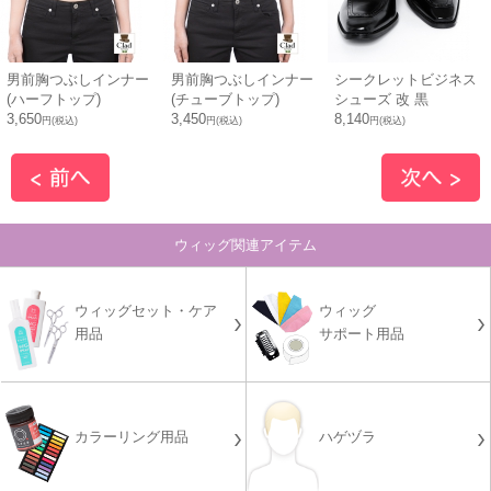
男前胸つぶしインナー
男前胸つぶしインナー
シークレットビジネス
(ハーフトップ)
(チューブトップ)
シューズ 改 黒
3,650
3,450
8,140
円(税込)
円(税込)
円(税込)
ウィッグ関連アイテム
ウィッグセット・ケア
ウィッグ
用品
サポート用品
カラーリング用品
ハゲヅラ