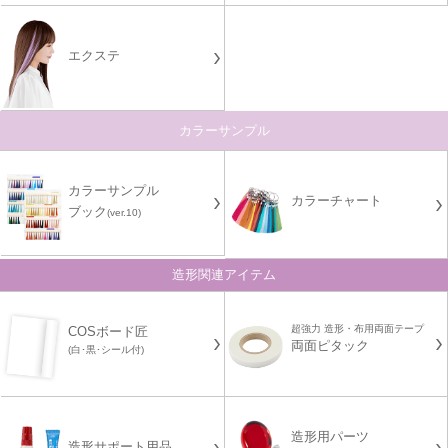
エクステ
カラーサンプル
カラーサンプル
カラーチャート
ブック
(ver.10)
造形関連アイテム
超強力 造形・布用両面テープ
COSボード匠
両面ピタック
(白･黒･シール付)
造形用パーツ
造形サポート用品