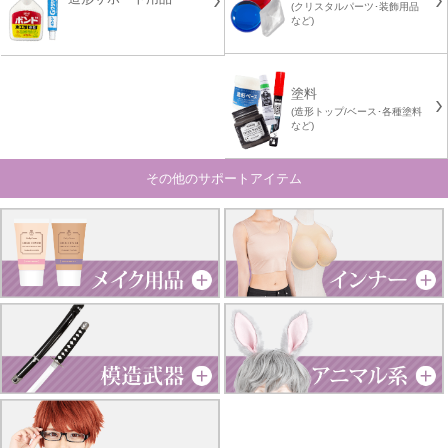
(クリスタルパーツ･装飾用品
など)
塗料
(造形トップ/ベース･各種塗料
など)
その他のサポートアイテム