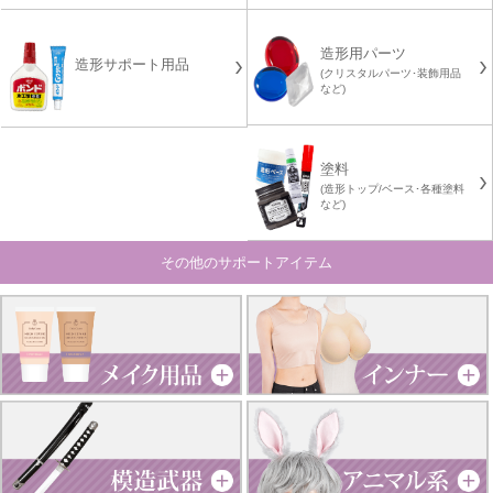
造形用パーツ
造形サポート用品
(クリスタルパーツ･装飾用品
など)
塗料
(造形トップ/ベース･各種塗料
など)
その他のサポートアイテム