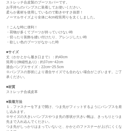
ストレッチ合皮製のブーツカバーです。
お手持ちのパンプスに装着してお使いください。
柔らか素材を使用しているので動きやすさ抜群！
ノーマルサイズより全体に4cm程筒周りを太くしました。
！こんな時に便利！
・荷物が多くてブーツが持っていけない時
・切ったり装飾を縫い付けたり、アレンジしたい時
・欲しい色のブーツがなかった時
■サイズ
丈（かかとから履き口まで）：約40cm
筒周り(伸縮性あり)：約37cm~42cm
適合パンプスサイズ：22cm~25.5cm
※パンプスの形状により適合サイズでも合わない場合がございます。ご了
承ください。
■材質
ストレッチ合成皮革
■装着方法
１．ファスナーを下まで開け、つま先がフィットするようにパンプスを差
し込みます。
※サイズの大きいパンプスやつま先の形状が大きい靴は、きっちりとつま
先まで入れ込んでください。
つま先がしっかりはまっていないと、かかとのファスナーが上げにくくな