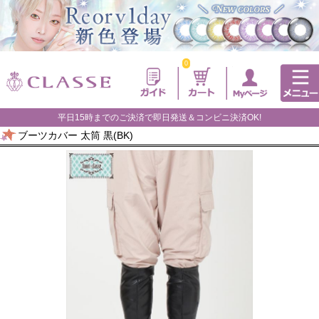
0
平日15時までのご決済で即日発送＆コンビニ決済OK!
ブーツカバー 太筒 黒(BK)