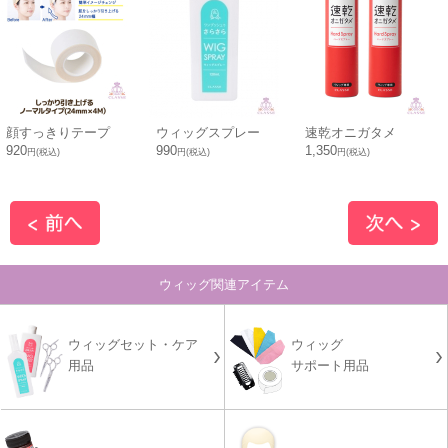
顔すっきりテープ
ウィッグスプレー
速乾オニガタメ
920
990
1,350
円(税込)
円(税込)
円(税込)
ウィッグ関連アイテム
ウィッグセット・ケア
ウィッグ
用品
サポート用品