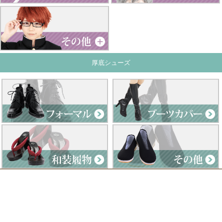
厚底シューズ
Clad by Classe