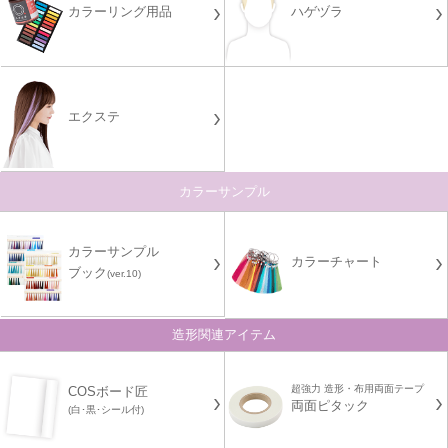
カラーリング用品
ハゲヅラ
エクステ
カラーサンプル
カラーサンプル
カラーチャート
ブック
(ver.10)
造形関連アイテム
超強力 造形・布用両面テープ
COSボード匠
両面ピタック
(白･黒･シール付)