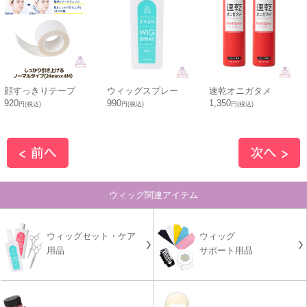
顔すっきりテープ
ウィッグスプレー
速乾オニガタメ
920
990
1,350
円(税込)
円(税込)
円(税込)
ウィッグ関連アイテム
ウィッグセット・ケア
ウィッグ
用品
サポート用品