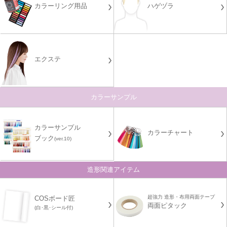
カラーリング用品
ハゲヅラ
エクステ
カラーサンプル
カラーサンプル
カラーチャート
ブック
(ver.10)
造形関連アイテム
超強力 造形・布用両面テープ
COSボード匠
両面ピタック
(白･黒･シール付)