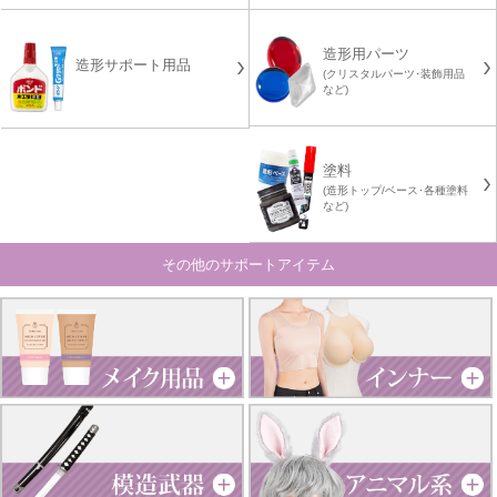
造形用パーツ
造形サポート用品
(クリスタルパーツ･装飾用品
など)
塗料
(造形トップ/ベース･各種塗料
など)
その他のサポートアイテム