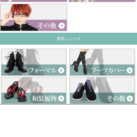
厚底シューズ
Clad by Classe