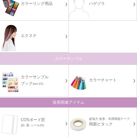
カラーリング用品
ハゲヅラ
エクステ
カラーサンプル
カラーサンプル
カラーチャート
ブック
(ver.10)
造形関連アイテム
超強力 造形・布用両面テープ
COSボード匠
両面ピタック
(白･黒･シール付)