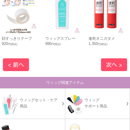
顔すっきりテープ
ウィッグスプレー
速乾オニガタメ
920
990
1,350
円(税込)
円(税込)
円(税込)
ウィッグ関連アイテム
ウィッグセット・ケア
ウィッグ
用品
サポート用品