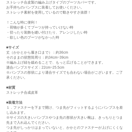
ストレッチ合皮製の編み上げタイプのブーツカバーです。
お手持ちのパンプスに装着してお使いください。
ストレッチ素材を使用しているので動きやすさ抜群！
！こんな時に便利！
・荷物が多くてブーツが持っていけない時
・切ったり装飾を縫い付けたり、アレンジしたい時
・欲しい色のブーツがなかった時
■サイズ
丈（かかとから履き口まで）：約36cm
そのままの状態筒周り：約34cm~39cm
※編み上げ紐を緩めることで、もっと広げることができます。
適合パンプスサイズ：22cm~25.5cm
※パンプスの形状により適合サイズでも合わない場合がございます。ご了
承ください。
■材質
ストレッチ合成皮革
■装着方法
１．ファスナーを下まで開け、つま先がフィットするようにパンプスを差
し込みます。
※サイズの大きいパンプスやつま先の形状が大きい靴は、きっちりとつま
先まで入れ込んでください。
つま先がしっかりはまっていないと、かかとのファスナーが上げにくくな