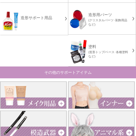
造形用パーツ
造形サポート用品
(クリスタルパーツ･装飾用品
など)
塗料
(造形トップ/ベース･各種塗料
など)
その他のサポートアイテム