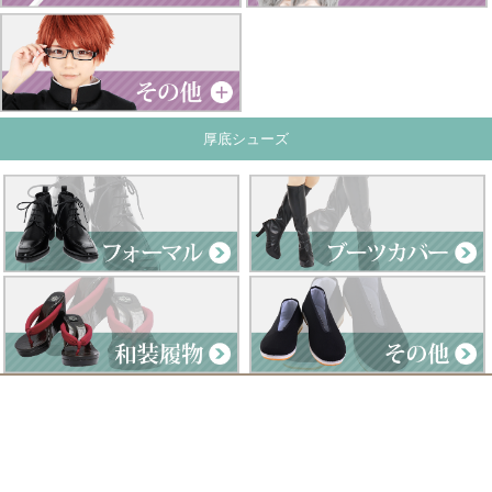
厚底シューズ
Clad by Classe