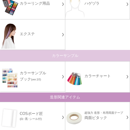
カラーリング用品
ハゲヅラ
エクステ
カラーサンプル
カラーサンプル
カラーチャート
ブック
(ver.10)
造形関連アイテム
超強力 造形・布用両面テープ
COSボード匠
両面ピタック
(白･黒･シール付)