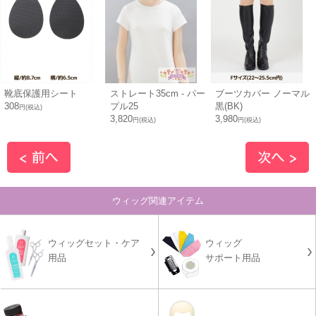
靴底保護用シート
ストレート35cm - パー
ブーツカバー ノーマル
308
プル25
黒(BK)
円(税込)
3,820
3,980
円(税込)
円(税込)
ウィッグ関連アイテム
ウィッグセット・ケア
ウィッグ
用品
サポート用品