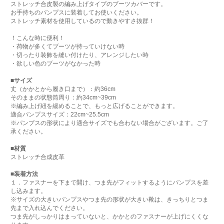
ストレッチ合皮製の編み上げタイプのブーツカバーです。
お手持ちのパンプスに装着してお使いください。
ストレッチ素材を使用しているので動きやすさ抜群！
！こんな時に便利！
・荷物が多くてブーツが持っていけない時
・切ったり装飾を縫い付けたり、アレンジしたい時
・欲しい色のブーツがなかった時
■サイズ
丈（かかとから履き口まで）：約36cm
そのままの状態筒周り：約34cm~39cm
※編み上げ紐を緩めることで、もっと広げることができます。
適合パンプスサイズ：22cm~25.5cm
※パンプスの形状により適合サイズでも合わない場合がございます。ご了
承ください。
■材質
ストレッチ合成皮革
■装着方法
１．ファスナーを下まで開け、つま先がフィットするようにパンプスを差
し込みます。
※サイズの大きいパンプスやつま先の形状が大きい靴は、きっちりとつま
先まで入れ込んでください。
つま先がしっかりはまっていないと、かかとのファスナーが上げにくくな