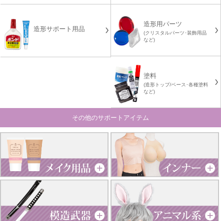
造形用パーツ
造形サポート用品
(クリスタルパーツ･装飾用品
など)
塗料
(造形トップ/ベース･各種塗料
など)
その他のサポートアイテム