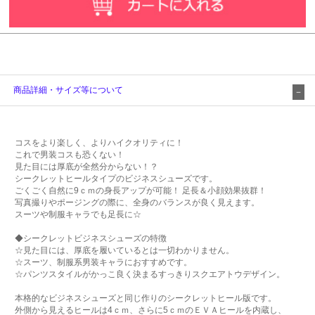
商品詳細・サイズ等について
コスをより楽しく、よりハイクオリティに！
これで男装コスも恐くない！
見た目には厚底が全然分からない！？
シークレットヒールタイプのビジネスシューズです。
ごくごく自然に9ｃｍの身長アップが可能！ 足長＆小顔効果抜群！
写真撮りやポージングの際に、全身のバランスが良く見えます。
スーツや制服キャラでも足長に☆
◆シークレットビジネスシューズの特徴
☆見た目には、厚底を履いているとは一切わかりません。
☆スーツ、制服系男装キャラにおすすめです。
☆パンツスタイルがかっこ良く決まるすっきりスクエアトウデザイン。
本格的なビジネスシューズと同じ作りのシークレットヒール版です。
外側から見えるヒールは4ｃｍ、さらに5ｃｍのＥＶＡヒールを内蔵し、