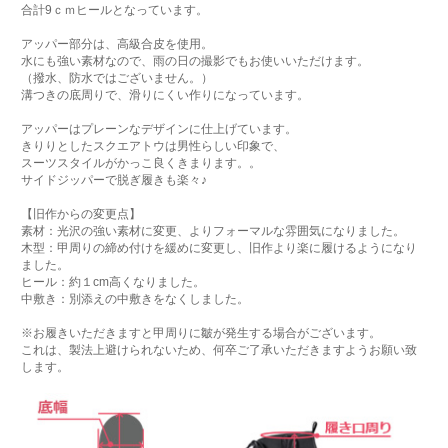
合計9ｃｍヒールとなっています。
アッパー部分は、高級合皮を使用。
水にも強い素材なので、雨の日の撮影でもお使いいただけます。
（撥水、防水ではございません。）
溝つきの底周りで、滑りにくい作りになっています。
アッパーはプレーンなデザインに仕上げています。
きりりとしたスクエアトウは男性らしい印象で、
スーツスタイルがかっこ良くきまります。。
サイドジッパーで脱ぎ履きも楽々♪
【旧作からの変更点】
素材：光沢の強い素材に変更、よりフォーマルな雰囲気になりました。
木型：甲周りの締め付けを緩めに変更し、旧作より楽に履けるようになり
ました。
ヒール：約１cm高くなりました。
中敷き：別添えの中敷きをなくしました。
※お履きいただきますと甲周りに皺が発生する場合がございます。
これは、製法上避けられないため、何卒ご了承いただきますようお願い致
します。