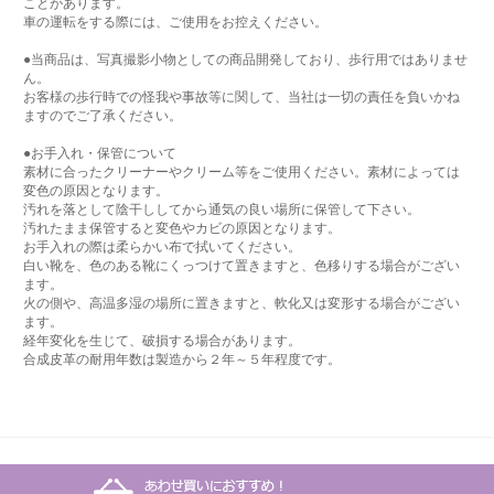
ことがあります。
車の運転をする際には、ご使用をお控えください。
●当商品は、写真撮影小物としての商品開発しており、歩行用ではありませ
ん。
お客様の歩行時での怪我や事故等に関して、当社は一切の責任を負いかね
ますのでご了承ください。
●お手入れ・保管について
素材に合ったクリーナーやクリーム等をご使用ください。素材によっては
変色の原因となります。
汚れを落として陰干ししてから通気の良い場所に保管して下さい。
汚れたまま保管すると変色やカビの原因となります。
お手入れの際は柔らかい布で拭いてください。
白い靴を、色のある靴にくっつけて置きますと、色移りする場合がござい
ます。
火の側や、高温多湿の場所に置きますと、軟化又は変形する場合がござい
ます。
経年変化を生じて、破損する場合があります。
合成皮革の耐用年数は製造から２年～５年程度です。