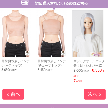
男前胸つぶしインナー
男前胸つぶしインナー
マジックオールバック
(ハーフトップ)
(チューブトップ)
分け目 - シルバー12
3,650
3,450
8,350
9,000
円(税込)
円(税込)
円(税込)
円
(税込)
7
%OFF