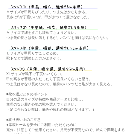
Ｍサイズが甲周りぴったり、つま先はかなり余る。
長さはSが丁度いいが、甲がきつくて履けなかった。
Ｍサイズで紐をすこし緩めてちょうど良い。
つま先の長さは長い気もするが、パンツを履けば気にならない。
Ｌサイズが甲周りすこしゆるめ。
靴下などで調整した方がよさそう。
XLサイズが靴下で丁度いいくらい。
甲の高さが普通の人だったら丁度良いくらいと思う。
つま先はかなり長めなので、細身のパンツだと足が大きく見える。
■靴を選ぶときのポイント
自分の足のサイズや特徴を商品データと比較し、
無理のない履き心地の靴を選んでください。
（足に合わない靴は、痛みや疲れの原因となります。）
■取り扱い上のご注意
●厚底ヒールを安全にご利用いただくために
充分に注意してご使用ください。足元が不安定なので、転んで怪我をする