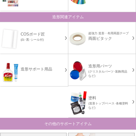
造形関連アイテム
超強力 造形・布用両面テープ
COSボード匠
両面ピタック
(白･黒･シール付)
造形用パーツ
造形サポート用品
(クリスタルパーツ･装飾用品
など)
塗料
(造形トップ/ベース･各種塗料
など)
その他のサポートアイテム