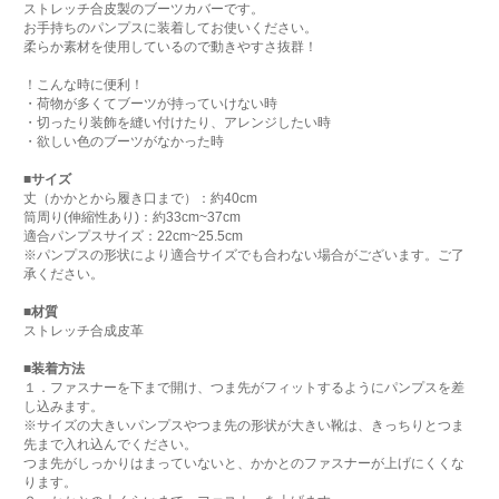
ストレッチ合皮製のブーツカバーです。
お手持ちのパンプスに装着してお使いください。
柔らか素材を使用しているので動きやすさ抜群！
！こんな時に便利！
・荷物が多くてブーツが持っていけない時
・切ったり装飾を縫い付けたり、アレンジしたい時
・欲しい色のブーツがなかった時
■サイズ
丈（かかとから履き口まで）：約40cm
筒周り(伸縮性あり)：約33cm~37cm
適合パンプスサイズ：22cm~25.5cm
※パンプスの形状により適合サイズでも合わない場合がございます。ご了
承ください。
■材質
ストレッチ合成皮革
■装着方法
１．ファスナーを下まで開け、つま先がフィットするようにパンプスを差
し込みます。
※サイズの大きいパンプスやつま先の形状が大きい靴は、きっちりとつま
先まで入れ込んでください。
つま先がしっかりはまっていないと、かかとのファスナーが上げにくくな
ります。