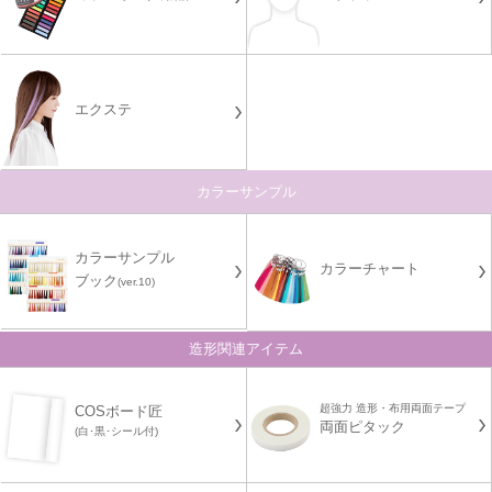
エクステ
カラーサンプル
カラーサンプル
カラーチャート
ブック
(ver.10)
造形関連アイテム
超強力 造形・布用両面テープ
COSボード匠
両面ピタック
(白･黒･シール付)