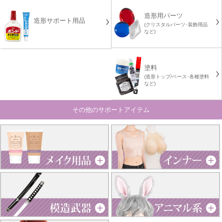
造形用パーツ
造形サポート用品
(クリスタルパーツ･装飾用品
など)
塗料
(造形トップ/ベース･各種塗料
など)
その他のサポートアイテム