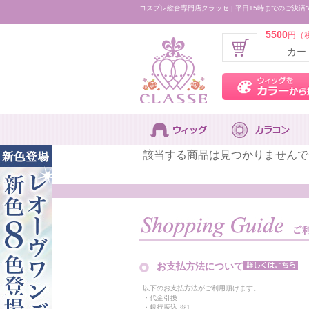
コスプレ総合専門店クラッセ | 平日15時までのご決済
5500
円（
カー
該当する商品は見つかりませんで
お支払方法について
以下のお支払方法がご利用頂けます。
・代金引換
・銀行振込 ※1