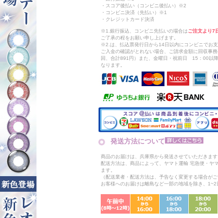
・スコア後払い（コンビニ後払い）※2
・コンビニ決済（先払い）※1
・クレジットカード決済
※1.銀行振込、コンビニ先払いの場合は
ご注文より7
ご了承の程をお願い申し上げます。
※2.は、払込票発行日から14日以内にコンビニでお
ご入金の確認がとれない場合、ご請求金額に回収事務
回、合計891円）また、金曜日・祝前日 15：00
なります。
発送方法について
商品のお届けは、兵庫県から発送させていただきます
配送方法は、商品によって、ヤマト運輸 宅急便・ヤ
ます。
（配送業者・配送方法は、予告なく変更する場合がご
お客様へのお届けは離島など一部の地域を除き、1~