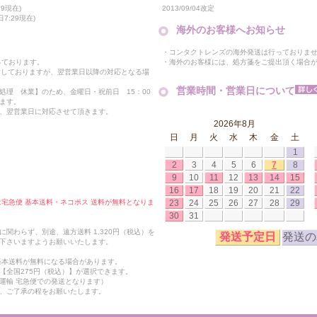
2013/09/04改定
9現在)
7:29現在)
海外のお客様へお知らせ
・コンタクトレンズの海外発送は行っておりま
・海外のお客様には、処方箋をご提出頂く場合
っております。
付しておりますが、翌営業日以降の対応となる場
営業時間・営業日について
処理 休業】のため、金曜日・祝前日 15：00
ます。
、翌営業日に対応させて頂きます。
2026年8月
日
月
火
水
木
金
土
1
2
3
4
5
6
7
8
9
10
11
12
13
14
15
16
17
18
19
20
21
22
23
24
25
26
27
28
29
合は宅急便 基本送料・ネコポス 送料が無料となりま
30
31
関わらず、別途、遠方送料 1,320円（税込）を
発送予定日
発送の
下さいますようお願いいたします。
も基本送料が無料になる場合があります。
【全国275円（税込）】が選択できます。
運輸 宅急便での発送となります）
、ご了承の程をお願いたします。