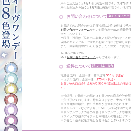
只今ご注文頂くと
8月7日
に発送可能です。(8月7日7:2
只今お振込みを頂くと
8月7日
に発送可能です。(8月7日
お問い合わせについて
お電話でのお問合わせは月曜-金曜:10時-16時まで承
お問い合わせフォーム
からのお問合わせは24時間受
合がございます。
土曜日・祝日は【発送のみ営業／お問い合わせ・入金
以降のキャンセル・ご変更のお問い合わせは承りかね
また、休業期間中にいただきましたご注文・ご質問は
Tel:079-289-0202
Mail:
お問い合わせフォーム
からご連絡下さい。
送料について
宅急便 送料：全国一律 基本送料
550円（税込）
ネコポス 送料：全国一律
275円（税込）
お買い物の商品合計金額が5,500円(税込)以上の場
す。
※沖縄県、北海道への配送はお買い物の商品合計金額に
ご負担頂いております。恐れ入りますが、予めご了承
※代金引換の場合、代引手数料が別途加算されます。
※キャンペーンなどにより、5,500円(税込)未満で
※サンプルブックのみの場合はサンプルブック専用便
（ウィッグや他のアイテムと同時購入の場合はヤマト
※予告なく他の配送方法となる場合がございますので