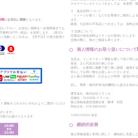
※カラーコンタクトにつきましては、未使用・箱
２．返品送料について
「イメージが違う」などのお客様のご都合によ
日間
が
お支払い期限
となります。
ます。
破損、欠品等の不良品につきましては、送料は
支払い下さい。お支払い期限を一定期間過ぎても
３.交換について
手数料297円（税込）を加算します。（最大3
交換品の発送送料はクラッセが負担いたします
以降に頂戴したご注文は、【翌平日】の受注処理と
交換の際に、色のご相談も承ります。
個人情報のお取り扱いについて
当店は、インターネット通販を通じて知り得たお
発送、また代金決済の為にのみ
使用し、お客様に無断で第三者に譲渡・漏洩す
安心してお買い物をお楽しみくださいませ。
また個人情報開示・訂正および利用・提供の中
但し、警察・裁判所等法的機関から提示を求め
運営会社：株式会社クラッセ：
店舗名：CLASSE-クラッセ-
。
個人情報保護管理責任者：柳澤 到宏
マト運輸ネコポスのいずれかよりご選択いただけ
問合せ先：079-289-0202
ざいます）
※2017/03/16 改定
2日後のお届けとなります。
継続的改善
個人情報保護と管理に関して、継続的に見直し