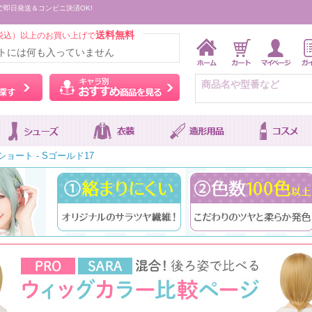
で即日発送＆コンビニ決済OK!
送料無料
税込）以上のお買い上げで
トには何も入っていません
ウィッグをカラーから探す
キャラ別おすすめ商品を
ショート - Sゴールド17