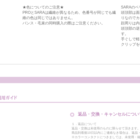
★色についてのご注意★
SARAの
PROとSARAは繊維が異なるため、色番号が同じでも繊
頭頂部は面
維の色は同じではありません。
りなのでカ
バンス・毛束の同時購入の際はご注意ください。
顔周りは内
頭頂部の逆
す。
手ぐしで軽
クリップを
返品・交換・キャンセルについ
１．返品について
返品・交換は未使用のものに限らせて頂きます
商品到着後10日以内にご連絡なき場合は、返品
※カラーコンタクトにつきましては、未使用・箱