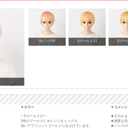
Sピンク05
Sゴールド11
Sゴー
▼カラー
▼コメント
＜Sゴールド17＞
★そのまま
2色のゴールドにオレンジをミックス。
★適度な毛
淡いアプリコットゴールドに仕上げています。
★バンスの