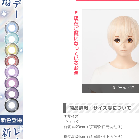
Sゴールド17
▼サイズ
[ウィッグ]
前髪:約23cm（頭頂部~口元あたり）
横髪:約24cm（頭頂部~耳下あたり）