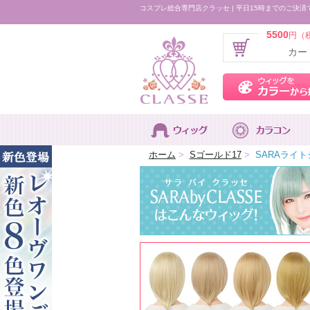
コスプレ総合専門店クラッセ | 平日15時までのご決済
5500
円（
カー
ホーム
>
Sゴールド17
>
SARAライト