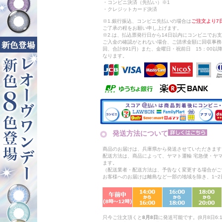
・コンビニ決済（先払い）※1
・クレジットカード決済
※1.銀行振込、コンビニ先払いの場合は
ご注文より7
ご了承の程をお願い申し上げます。
※2.は、払込票発行日から14日以内にコンビニでお
ご入金の確認がとれない場合、ご請求金額に回収事務
回、合計891円）また、金曜日・祝前日 15：00
なります。
発送方法について
商品のお届けは、兵庫県から発送させていただきます
配送方法は、商品によって、ヤマト運輸 宅急便・ヤ
ます。
（配送業者・配送方法は、予告なく変更する場合がご
お客様へのお届けは離島など一部の地域を除き、1~
只今ご注文頂くと
8月8日
に発送可能です。(8月8日6:1