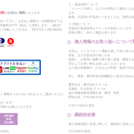
２．返品送料について
「イメージが違う」などのお客様のご都合によ
日間
が
お支払い期限
となります。
ます。
破損、欠品等の不良品につきましては、送料は
支払い下さい。お支払い期限を一定期間過ぎても
３.交換について
手数料297円（税込）を加算します。（最大3
交換品の発送送料はクラッセが負担いたします
以降に頂戴したご注文は、【翌平日】の受注処理と
交換の際に、色のご相談も承ります。
個人情報のお取り扱いについて
当店は、インターネット通販を通じて知り得たお
発送、また代金決済の為にのみ
使用し、お客様に無断で第三者に譲渡・漏洩す
安心してお買い物をお楽しみくださいませ。
また個人情報開示・訂正および利用・提供の中
但し、警察・裁判所等法的機関から提示を求め
運営会社：株式会社クラッセ：
店舗名：CLASSE-クラッセ-
。
個人情報保護管理責任者：柳澤 到宏
マト運輸ネコポスのいずれかよりご選択いただけ
問合せ先：079-289-0202
ざいます）
※2017/03/16 改定
2日後のお届けとなります。
継続的改善
個人情報保護と管理に関して、継続的に見直し
2013/09/04改定
4現在)