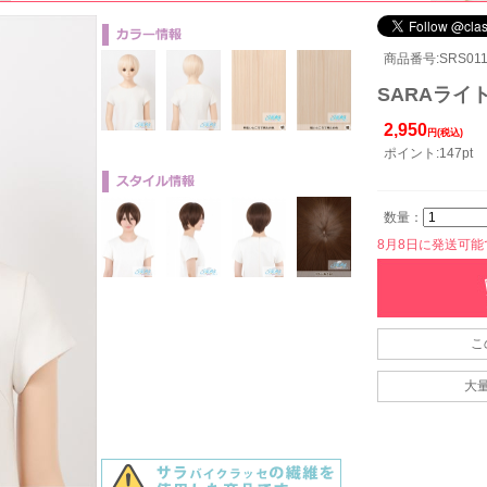
商品番号:SRS011
SARAライト
2,950
円(税込)
ポイント:147pt
数量：
8月8日に発送可能です
こ
大