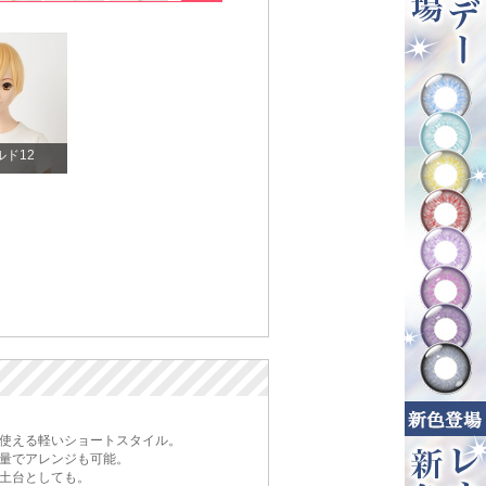
ルド12
使える軽いショートスタイル。
量でアレンジも可能。
土台としても。