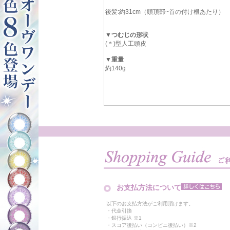
後髪:約31cm（頭頂部~首の付け根あたり）
▼つむじの形状
(＊)型人工頭皮
▼重量
約140g
お支払方法について
以下のお支払方法がご利用頂けます。
・代金引換
・銀行振込 ※1
・スコア後払い（コンビニ後払い）※2