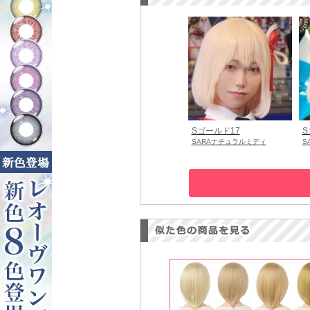
Sゴールド17
S
SARAナチュラルミディ
S