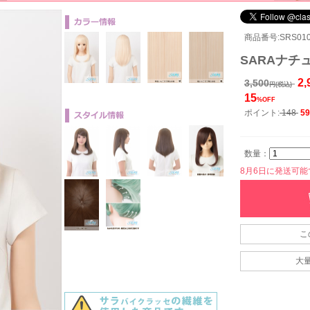
商品番号:SRS010
SARAナチュ
2,
3,500
円(税込)
15
%OFF
ポイント:
148
59
数量：
8月6日に発送可能です
こ
大