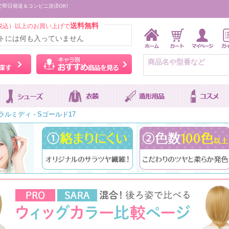
で即日発送＆コンビニ決済OK!
送料無料
税込）以上のお買い上げで
トには何も入っていません
ウィッグをカラーから探す
キャラ別おすすめ商品を
ラルミディ - Sゴールド17