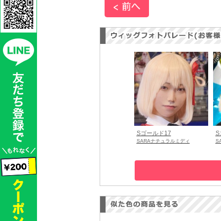
Sゴールド17
S
SARAナチュラルミディ
S