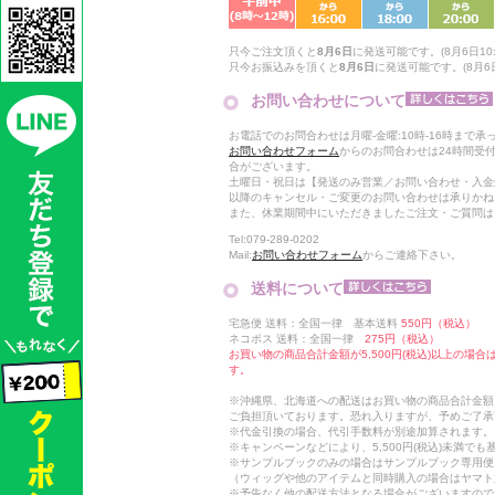
只今ご注文頂くと
8月6日
に発送可能です。(8月6日10:
只今お振込みを頂くと
8月6日
に発送可能です。(8月6日
お問い合わせについて
お電話でのお問合わせは月曜-金曜:10時-16時まで承
お問い合わせフォーム
からのお問合わせは24時間受
合がございます。
土曜日・祝日は【発送のみ営業／お問い合わせ・入金
以降のキャンセル・ご変更のお問い合わせは承りかね
また、休業期間中にいただきましたご注文・ご質問は
Tel:079-289-0202
Mail:
お問い合わせフォーム
からご連絡下さい。
送料について
宅急便 送料：全国一律 基本送料
550円（税込）
ネコポス 送料：全国一律
275円（税込）
お買い物の商品合計金額が5,500円(税込)以上の場
す。
※沖縄県、北海道への配送はお買い物の商品合計金額に
ご負担頂いております。恐れ入りますが、予めご了承
※代金引換の場合、代引手数料が別途加算されます。
※キャンペーンなどにより、5,500円(税込)未満で
※サンプルブックのみの場合はサンプルブック専用便
（ウィッグや他のアイテムと同時購入の場合はヤマト
※予告なく他の配送方法となる場合がございますので