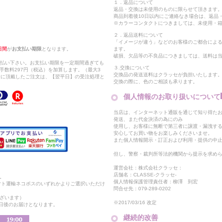
１．返品について
返品・交換は未使用のものに限らせて頂きます
商品到着後10日以内にご連絡なき場合は、返品
※カラーコンタクトにつきましては、未使用・箱
２．返品送料について
「イメージが違う」などのお客様のご都合によ
日間
が
お支払い期限
となります。
ます。
破損、欠品等の不良品につきましては、送料は
支払い下さい。お支払い期限を一定期間過ぎても
３.交換について
手数料297円（税込）を加算します。（最大3
交換品の発送送料はクラッセが負担いたします
以降に頂戴したご注文は、【翌平日】の受注処理と
交換の際に、色のご相談も承ります。
個人情報のお取り扱いについて
当店は、インターネット通販を通じて知り得たお
発送、また代金決済の為にのみ
使用し、お客様に無断で第三者に譲渡・漏洩す
安心してお買い物をお楽しみくださいませ。
また個人情報開示・訂正および利用・提供の中
但し、警察・裁判所等法的機関から提示を求め
運営会社：株式会社クラッセ：
店舗名：CLASSE-クラッセ-
。
個人情報保護管理責任者：柳澤 到宏
マト運輸ネコポスのいずれかよりご選択いただけ
問合せ先：079-289-0202
ざいます）
※2017/03/16 改定
2日後のお届けとなります。
継続的改善