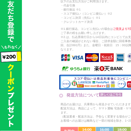
以下のお支払方法がご利用頂けます。
・代金引換
・銀行振込 ※1
・スコア後払い（コンビニ後払い）※2
・コンビニ決済（先払い）※1
・クレジットカード決済
※1.銀行振込、コンビニ先払いの場合は
ご注文より7
ご了承の程をお願い申し上げます。
※2.は、払込票発行日から14日以内にコンビニでお
ご入金の確認がとれない場合、ご請求金額に回収事務
回、合計891円）また、金曜日・祝前日 15：00
なります。
発送方法について
商品のお届けは、兵庫県から発送させていただきます
配送方法は、商品によって、ヤマト運輸 宅急便・ヤ
ます。
（配送業者・配送方法は、予告なく変更する場合がご
お客様へのお届けは離島など一部の地域を除き、1~