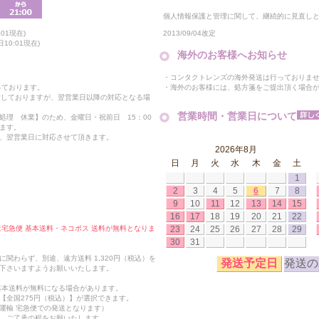
個人情報保護と管理に関して、継続的に見直し
2013/09/04改定
01現在)
10:01現在)
海外のお客様へお知らせ
・コンタクトレンズの海外発送は行っておりま
・海外のお客様には、処方箋をご提出頂く場合
っております。
付しておりますが、翌営業日以降の対応となる場
営業時間・営業日について
処理 休業】のため、金曜日・祝前日 15：00
ます。
、翌営業日に対応させて頂きます。
2026年8月
日
月
火
水
木
金
土
1
2
3
4
5
6
7
8
9
10
11
12
13
14
15
16
17
18
19
20
21
22
23
24
25
26
27
28
29
合は宅急便 基本送料・ネコポス 送料が無料となりま
30
31
関わらず、別途、遠方送料 1,320円（税込）を
発送予定日
発送の
下さいますようお願いいたします。
も基本送料が無料になる場合があります。
【全国275円（税込）】が選択できます。
運輸 宅急便での発送となります）
、ご了承の程をお願いたします。