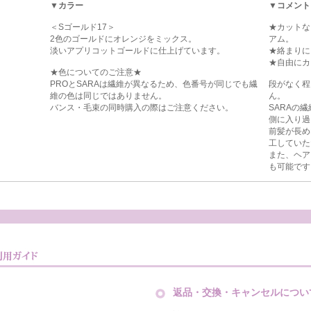
▼カラー
▼コメント
＜Sゴールド17＞
★カットな
2色のゴールドにオレンジをミックス。
アム。
淡いアプリコットゴールドに仕上げています。
★絡まりに
★自由にカ
★色についてのご注意★
PROとSARAは繊維が異なるため、色番号が同じでも繊
段がなく程
維の色は同じではありません。
ん。
バンス・毛束の同時購入の際はご注意ください。
SARAの
側に入り過
前髪が長め
工していた
また、ヘア
も可能です
返品・交換・キャンセルについ