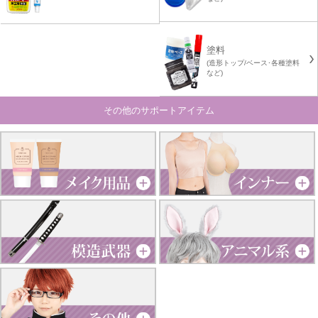
塗料
(造形トップ/ベース･各種塗料
など)
その他のサポートアイテム