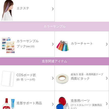
エクステ
カラーサンプル
カラーサンプル
カラーチャート
ブック
(ver.10)
造形関連アイテム
超強力 造形・布用両面テープ
COSボード匠
両面ピタック
(白･黒･シール付)
造形用パーツ
造形サポート用品
(クリスタルパーツ･装飾用品
など)