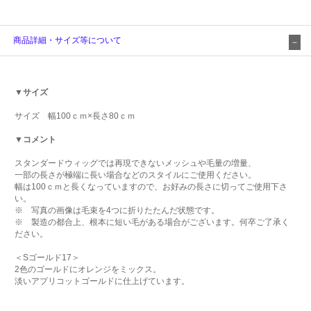
商品詳細・サイズ等について
▼サイズ
サイズ 幅100ｃｍ×長さ80ｃｍ
▼コメント
スタンダードウィッグでは再現できないメッシュや毛量の増量、
一部の長さが極端に長い場合などのスタイルにご使用ください。
幅は100ｃｍと長くなっていますので、お好みの長さに切ってご使用下さ
い。
※ 写真の画像は毛束を4つに折りたたんだ状態です。
※ 製造の都合上、根本に短い毛がある場合がございます。何卒ご了承く
ださい。
＜Sゴールド17＞
2色のゴールドにオレンジをミックス。
淡いアプリコットゴールドに仕上げています。