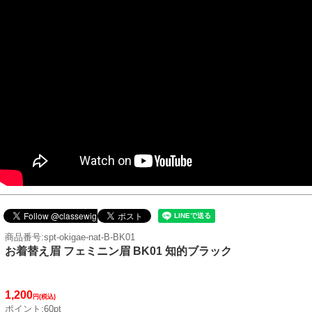
商品番号:spt-okigae-nat-B-BK01
お着替え眉 フェミニン眉 BK01 知的ブラック
1,200
円(税込)
ポイント:60pt