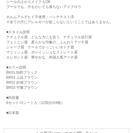
シールの上からメイクもOK
プールでも、汗をかいても落ちないアイブロウ
ホルムアルデヒド不使用・パッチテスト済
※全ての方にアレルギーが起こらないということではありません。
■スタイル説明
ナチュラル眉 どんな方にも合う、ナチュラル並行眉
フェミニン眉 柔らかな印象の、ふんわりアーチ眉
シャープ眉 クールでかっこいいオトナ眉
マニッシュ眉 ボーイッシュなストレート眉
エレガント眉 華やかな、外国人風アーチ眉
■カラー説明
BK01 知的ブラック
BR01 上品ブラウン
BR02 好感ブラウン
BR03 可憐ブラウン
■内容量
6セット×2シート入（12回分/24枚）
■日本製