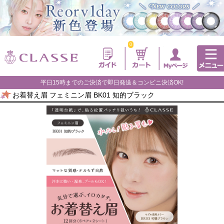
0
平日15時までのご決済で即日発送＆コンビニ決済OK!
お着替え眉 フェミニン眉 BK01 知的ブラック