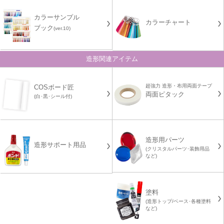
カラーサンプル
カラーチャート
ブック
(ver.10)
造形関連アイテム
超強力 造形・布用両面テープ
COSボード匠
両面ピタック
(白･黒･シール付)
造形用パーツ
造形サポート用品
(クリスタルパーツ･装飾用品
など)
塗料
(造形トップ/ベース･各種塗料
など)