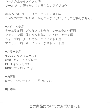
シールの上からメイクもOK
プールでも、汗をかいても落ちないアイブロウ
ホルムアルデヒド不使用・パッチテスト済
※全ての方にアレルギーが起こらないということではありません。
■スタイル説明
ナチュラル眉 どんな方にも合う、ナチュラル並行眉
フェミニン眉 柔らかな印象の、ふんわりアーチ眉
シャープ眉 クールでかっこいいオトナ眉
マニッシュ眉 ボーイッシュなストレート眉
■カラー説明
GD01 カリスマゴールド
SV01 アンニュイグレー
BL01 インテリブルー
PK01 ツンデレピンク
■内容量
6セット×2シート入（12回分/24枚）
■日本製
この商品についてのお問い合わせ