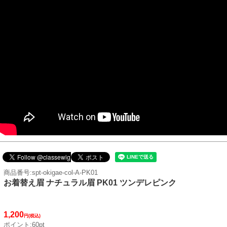
商品番号:spt-okigae-col-A-PK01
お着替え眉 ナチュラル眉 PK01 ツンデレピンク
1,200
円(税込)
ポイント:60pt