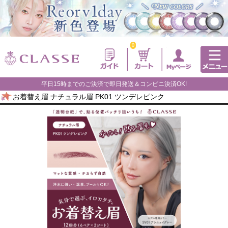
0
平日15時までのご決済で即日発送＆コンビニ決済OK!
お着替え眉 ナチュラル眉 PK01 ツンデレピンク