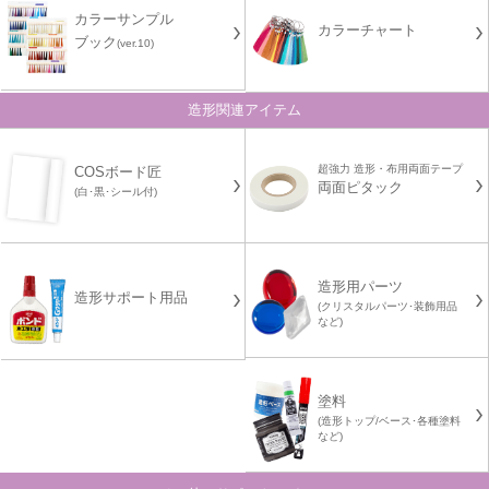
カラーサンプル
カラーチャート
ブック
(ver.10)
造形関連アイテム
超強力 造形・布用両面テープ
COSボード匠
両面ピタック
(白･黒･シール付)
造形用パーツ
造形サポート用品
(クリスタルパーツ･装飾用品
など)
塗料
(造形トップ/ベース･各種塗料
など)