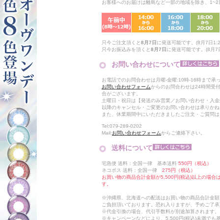
お客様へのお届けは離島など一部の地域を除き、1~
只今ご注文頂くと
8月7日
に発送可能です。(8月7日1:2
只今お振込みを頂くと
8月7日
に発送可能です。(8月7日
お問い合わせについて
お電話でのお問合わせは月曜-金曜:10時-16時まで承
お問い合わせフォーム
からのお問合わせは24時間受
合がございます。
土曜日・祝日は【発送のみ営業／お問い合わせ・入金
以降のキャンセル・ご変更のお問い合わせは承りかね
また、休業期間中にいただきましたご注文・ご質問は
Tel:079-289-0202
Mail:
お問い合わせフォーム
からご連絡下さい。
送料について
宅急便 送料：全国一律 基本送料
550円（税込）
ネコポス 送料：全国一律
275円（税込）
お買い物の商品合計金額が5,500円(税込)以上の場
す。
※沖縄県、北海道への配送はお買い物の商品合計金額に
ご負担頂いております。恐れ入りますが、予めご了承
※代金引換の場合、代引手数料が別途加算されます。
※キャンペーンなどにより、5,500円(税込)未満で