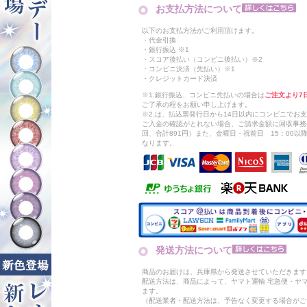
お支払方法について
以下のお支払方法がご利用頂けます。
・代金引換
・銀行振込 ※1
・スコア後払い（コンビニ後払い）※2
・コンビニ決済（先払い）※1
・クレジットカード決済
※1.銀行振込、コンビニ先払いの場合は
ご注文より7
ご了承の程をお願い申し上げます。
※2.は、払込票発行日から14日以内にコンビニでお
ご入金の確認がとれない場合、ご請求金額に回収事務
回、合計891円）また、金曜日・祝前日 15：00
なります。
発送方法について
商品のお届けは、兵庫県から発送させていただきます
配送方法は、商品によって、ヤマト運輸 宅急便・ヤ
ます。
（配送業者・配送方法は、予告なく変更する場合がご