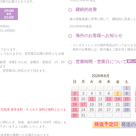
※2017/03/16 改定
2日後のお届けとなります。
継続的改善
個人情報保護と管理に関して、継続的に見直し
2013/09/04改定
9現在)
1:29現在)
海外のお客様へお知らせ
・コンタクトレンズの海外発送は行っておりま
・海外のお客様には、処方箋をご提出頂く場合
っております。
付しておりますが、翌営業日以降の対応となる場
営業時間・営業日について
処理 休業】のため、金曜日・祝前日 15：00
ます。
、翌営業日に対応させて頂きます。
2026年8月
日
月
火
水
木
金
土
1
2
3
4
5
6
7
8
9
10
11
12
13
14
15
16
17
18
19
20
21
22
23
24
25
26
27
28
29
合は宅急便 基本送料・ネコポス 送料が無料となりま
30
31
関わらず、別途、遠方送料 1,320円（税込）を
発送予定日
発送の
下さいますようお願いいたします。
も基本送料が無料になる場合があります。