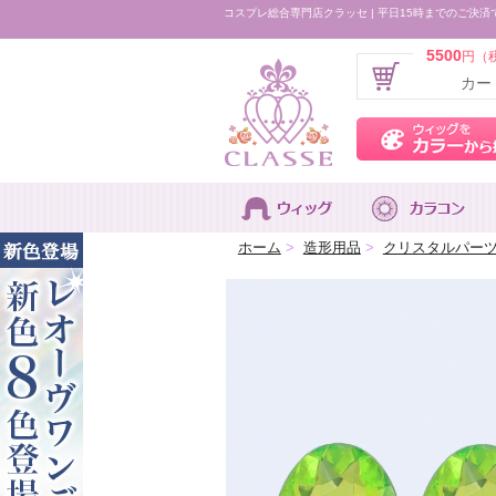
コスプレ総合専門店クラッセ | 平日15時までのご決済
5500
円（
カー
ホーム
>
造形用品
>
クリスタルパー