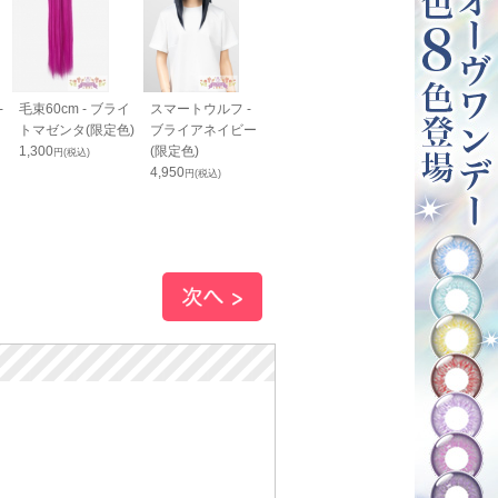
-
毛束60cm - ブライ
スマートウルフ -
みやこ染め コール
ネクタイ スト
トマゼンタ(限定色)
ブライアネイビー
ダイホット スカイ
プ 白×黒
1,300
(限定色)
ブルー
1,500
円(税込)
円(税込)
4,950
792
円(税込)
円(税込)