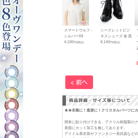
シ ボンド Ｇク
コニシ ボンド G１
スマートウルフ -
シークレットビジ
ー 50ml（箱入
０ 170ml（箱入
シルバー09
ネスシューズ 改 黒
り）
4,100
8,140
円(税込)
円(税込)
1,200
円(税込)
円(税込)
★★衣装に！造形に！クリスタルパーツに
簡単に貼り付けできる、アクリル樹脂製の
表面にカット加工を施してあります。
アイドル系衣装やファンタジー系武器など