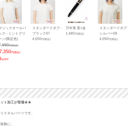
マジックオールバ
スタンダードボブ -
万年筆 黒×金
スタンダードボブ 
ック - ミントグリ
ブラック07
1,485
シルバー09
円(税込)
ーン(限定色)
4,050
4,050
円(税込)
円(税込)
7,990
円(税込)
7,350
円(税込)
8
%OFF
カット加工が登場★★
クリスタルパーツです。
の装飾に。