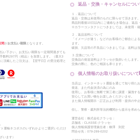
返品・交換・キャンセルについ
１．返品について
返品・交換は未使用のものに限らせて頂きます
商品到着後10日以内にご連絡なき場合は、返品
※カラーコンタクトにつきましては、未使用・箱
２．返品送料について
「イメージが違う」などのお客様のご都合によ
日間
が
お支払い期限
となります。
ます。
破損、欠品等の不良品につきましては、送料は
支払い下さい。お支払い期限を一定期間過ぎても
３.交換について
手数料297円（税込）を加算します。（最大3
交換品の発送送料はクラッセが負担いたします
以降に頂戴したご注文は、【翌平日】の受注処理と
交換の際に、色のご相談も承ります。
個人情報のお取り扱いについて
当店は、インターネット通販を通じて知り得たお
発送、また代金決済の為にのみ
使用し、お客様に無断で第三者に譲渡・漏洩す
安心してお買い物をお楽しみくださいませ。
また個人情報開示・訂正および利用・提供の中
但し、警察・裁判所等法的機関から提示を求め
運営会社：株式会社クラッセ：
店舗名：CLASSE-クラッセ-
。
個人情報保護管理責任者：柳澤 到宏
マト運輸ネコポスのいずれかよりご選択いただけ
問合せ先：079-289-0202
ざいます）