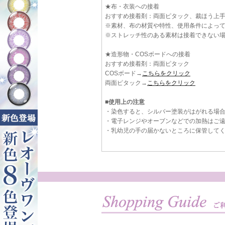
★布・衣装への接着
おすすめ接着剤：両面ピタック、裁ほう上
※素材、布の材質や特性、使用条件によっ
※ストレッチ性のある素材は接着できない
★造形物・COSボードへの接着
おすすめ接着剤：両面ピタック
COSボード→
こちらをクリック
両面ピタック→
こちらをクリック
■使用上の注意
・染色すると、シルバー塗装がはがれる場
・電子レンジやオーブンなどでの加熱はご
・乳幼児の手の届かないところに保管して