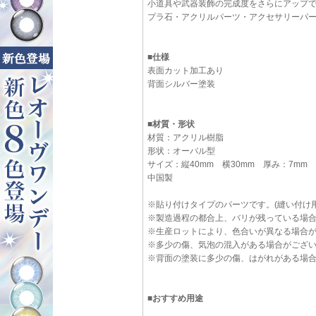
小道具や武器装飾の完成度をさらにアップ
プラ石・アクリルパーツ・アクセサリーパ
■仕様
表面カット加工あり
背面シルバー塗装
■材質・形状
材質：アクリル樹脂
形状：オーバル型
サイズ：縦40mm 横30mm 厚み：7mm
中国製
※貼り付けタイプのパーツです。(縫い付け
※製造過程の都合上、バリが残っている場
※生産ロットにより、色合いが異なる場合
※多少の傷、気泡の混入がある場合がござ
※背面の塗装に多少の傷、はがれがある場
■おすすめ用途