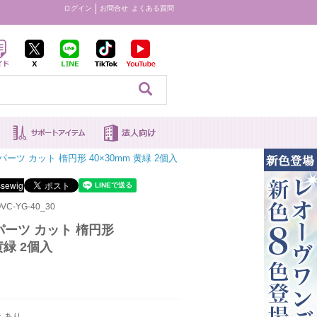
ログイン
お問合せ
よくある質問
見る
ーツ カット 楕円形 40×30mm 黄緑 2個入
VC-YG-40_30
ーツ カット 楕円形
黄緑 2個入
：あり