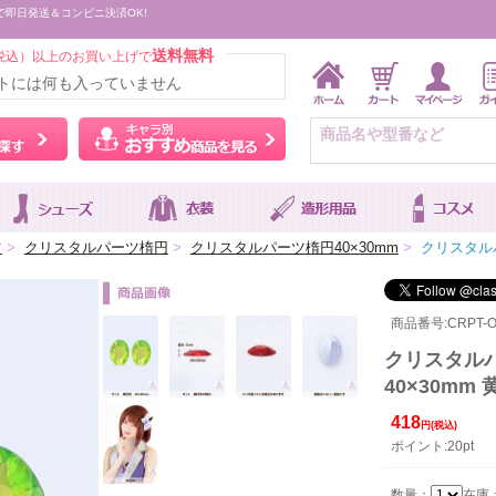
で即日発送＆コンビニ決済OK!
送料無料
税込）以上のお買い上げで
トには何も入っていません
ウィッグをカラーから探す
キャラ別おすすめ商品を
ツ
>
クリスタルパーツ楕円
>
クリスタルパーツ楕円40×30mm
>
クリスタルパ
商品番号:CRPT-O
クリスタルパ
40×30mm 
418
円(税込)
ポイント:20pt
数量：
在庫