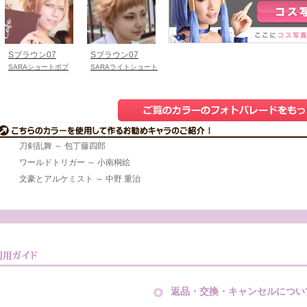
Sブラウン07
Sブラウン07
SARAショートボブ
SARAライトショート
刀剣乱舞 ～ 包丁藤四郎
ワールドトリガー ～ 小南桐絵
文豪とアルケミスト ～ 中野 重治
返品・交換・キャンセルについ