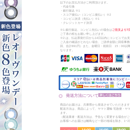
以下のお支払方法がご利用頂けます。
・代金引換
・銀行振込 ※1
・スコア後払い（コンビニ後払い）※2
・コンビニ決済（先払い）※1
・クレジットカード決済
※1.銀行振込、コンビニ先払いの場合は
ご注文より7
ご了承の程をお願い申し上げます。
※2.は、払込票発行日から14日以内にコンビニでお
ご入金の確認がとれない場合、ご請求金額に回収事務
回、合計891円）また、金曜日・祝前日 15：00
なります。
発送方法について
商品のお届けは、兵庫県から発送させていただきます
配送方法は、商品によって、ヤマト運輸 宅急便・ヤ
ます。
（配送業者・配送方法は、予告なく変更する場合がご
お客様へのお届けは離島など一部の地域を除き、1~