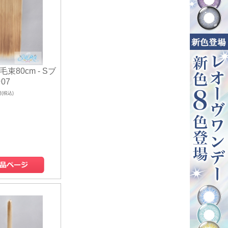
毛束80cm - Sブ
07
円(税込)