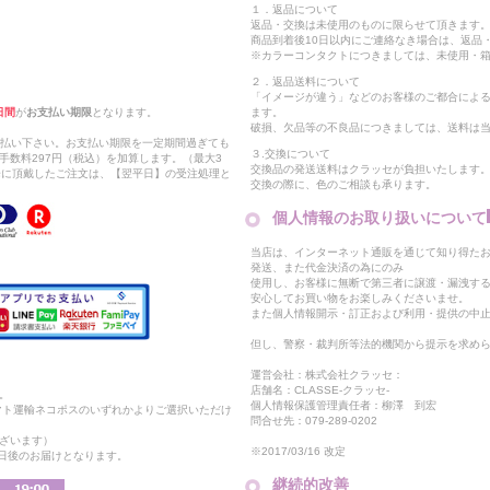
１．返品について
返品・交換は未使用のものに限らせて頂きます
商品到着後10日以内にご連絡なき場合は、返品
※カラーコンタクトにつきましては、未使用・箱
２．返品送料について
「イメージが違う」などのお客様のご都合によ
日間
が
お支払い期限
となります。
ます。
破損、欠品等の不良品につきましては、送料は
支払い下さい。お支払い期限を一定期間過ぎても
３.交換について
手数料297円（税込）を加算します。（最大3
交換品の発送送料はクラッセが負担いたします
以降に頂戴したご注文は、【翌平日】の受注処理と
交換の際に、色のご相談も承ります。
個人情報のお取り扱いについて
当店は、インターネット通販を通じて知り得たお
発送、また代金決済の為にのみ
使用し、お客様に無断で第三者に譲渡・漏洩す
安心してお買い物をお楽しみくださいませ。
また個人情報開示・訂正および利用・提供の中
但し、警察・裁判所等法的機関から提示を求め
運営会社：株式会社クラッセ：
店舗名：CLASSE-クラッセ-
。
個人情報保護管理責任者：柳澤 到宏
マト運輸ネコポスのいずれかよりご選択いただけ
問合せ先：079-289-0202
ざいます）
※2017/03/16 改定
2日後のお届けとなります。
継続的改善