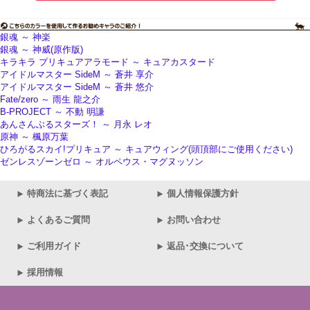
銀魂 ～ 神楽
銀魂 ～ 神威(原作版)
キラキラ プリキュアアラモード ～ キュアカスタード
アイドルマスター SideM ～ 蒼井 享介
アイドルマスター SideM ～ 蒼井 悠介
Fate/zero ～ 雨生 龍之介
B-PROJECT ～ 不動 明謙
あんさんぶるスターズ！ ～ 月永 レオ
原神 ～ 楓原万葉
ひろがるスカイ!プリキュア ～ キュアウィング(頭頂部にご使用ください)
ゼンレスゾーンゼロ ～ オルペウス・マグヌッソン
特商法に基づく表記
個人情報保護方針
よくあるご質問
お問い合わせ
ご利用ガイド
返品･交換について
採用情報