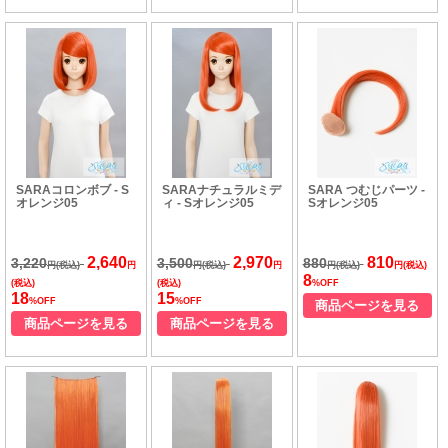
SARAコロンボブ - S
SARAナチュラルミデ
SARA つむじパーツ -
オレンジ05
ィ - Sオレンジ05
Sオレンジ05
2,640
2,970
810
3,220
3,500
880
円(税込)
円
円(税込)
円
円(税込)
円(税込)
8
(税込)
(税込)
%OFF
18
15
%OFF
%OFF
商品ページを見る
商品ページを見る
商品ページを見る