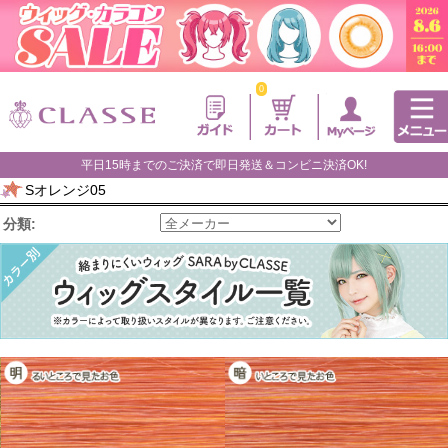
0
平日15時までのご決済で即日発送＆コンビニ決済OK!
Sオレンジ05
分類: