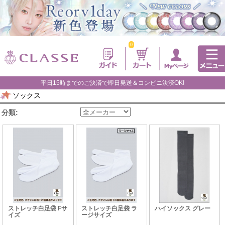
0
平日15時までのご決済で即日発送＆コンビニ決済OK!
ソックス
分類:
ストレッチ白足袋 Fサ
ストレッチ白足袋 ラ
ハイソックス グレー
イズ
ージサイズ