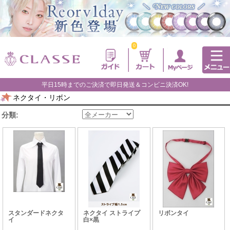
0
平日15時までのご決済で即日発送＆コンビニ決済OK!
ネクタイ・リボン
分類:
スタンダードネクタ
ネクタイ ストライプ
リボンタイ
イ
白×黒