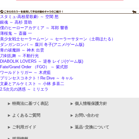
スタミュ-高校星歌劇- ～ 空閑 愁
銀魂 ～ 高杉 晋助
僕のヒーローアカデミア ～ 耳郎 響香
薄桜鬼 ～ 斎藤 一
美少女戦士セーラームーン ～ セーラーサターン（土萌ほたる）
ダンガンロンパ ～ 腐川 冬子(アニメ/ゲーム版)
青の祓魔師 ～ 神木 出雲
刀剣乱舞 ～ 不動行光
DIABOLIK LOVERS ～ 逆巻 レイジ(ゲーム版)
Fate/Grand Order （FGO） ～ 紫式部
ワールドトリガー ～ 木虎藍
プリンセスコネクト！Re:Dive ～ キャル
文豪とアルケミスト ～ 小林 多喜二
2.5次元の誘惑 ～ ミリエラ
特商法に基づく表記
個人情報保護方針
よくあるご質問
お問い合わせ
ご利用ガイド
返品･交換について
採用情報