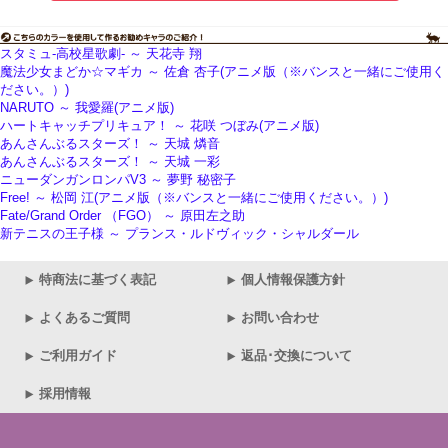
スタミュ-高校星歌劇- ～ 天花寺 翔
魔法少女まどか☆マギカ ～ 佐倉 杏子(アニメ版（※バンスと一緒にご使用く
ださい。）)
NARUTO ～ 我愛羅(アニメ版)
ハートキャッチプリキュア！ ～ 花咲 つぼみ(アニメ版)
あんさんぶるスターズ！ ～ 天城 燐音
あんさんぶるスターズ！ ～ 天城 一彩
ニューダンガンロンパV3 ～ 夢野 秘密子
Free! ～ 松岡 江(アニメ版（※バンスと一緒にご使用ください。）)
Fate/Grand Order （FGO） ～ 原田左之助
新テニスの王子様 ～ プランス・ルドヴィック・シャルダール
特商法に基づく表記
個人情報保護方針
よくあるご質問
お問い合わせ
ご利用ガイド
返品･交換について
採用情報