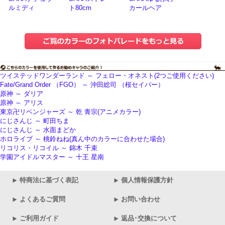
ルミディ
ト80cm
カールヘア
ツイステッドワンダーランド ～ フェロー・オネスト(2つご使用ください)
Fate/Grand Order （FGO） ～ 沖田総司 （桜セイバー）
原神 ～ ダリア
原神 ～ アリス
東京卍リベンジャーズ ～ 乾 青宗(アニメカラー)
にじさんじ ～ 町田ちま
にじさんじ ～ 水面まどか
ホロライブ ～ 桃鈴ねね(真ん中のカラーに合わせた場合)
リコリス・リコイル ～ 錦木 千束
学園アイドルマスター ～ 十王 星南
特商法に基づく表記
個人情報保護方針
よくあるご質問
お問い合わせ
ご利用ガイド
返品･交換について