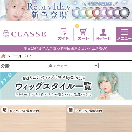
0
平日15時までのご決済で即日発送＆コンビニ決済OK!
Sゴールド17
分類: