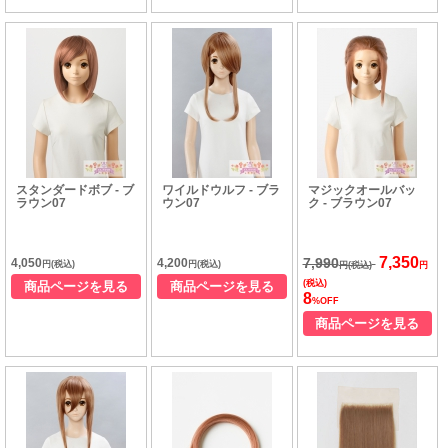
スタンダードボブ - ブ
ワイルドウルフ - ブラ
マジックオールバッ
ラウン07
ウン07
ク - ブラウン07
7,350
7,990
4,050
4,200
円(税込)
円(税込)
円(税込)
円
(税込)
商品ページを見る
商品ページを見る
8
%OFF
商品ページを見る