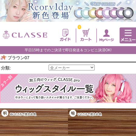
0
平日15時までのご決済で即日発送＆コンビニ決済OK!
ブラウン07
分類: