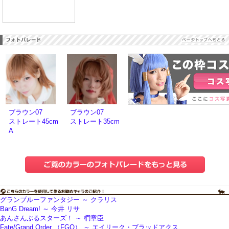
ブラウン07
ブラウン07
ストレート45cm
ストレート35cm
A
グランブルーファンタジー ～ クラリス
BanG Dream! ～ 今井 リサ
あんさんぶるスターズ！ ～ 椚章臣
Fate/Grand Order （FGO） ～ エイリーク・ブラッドアクス