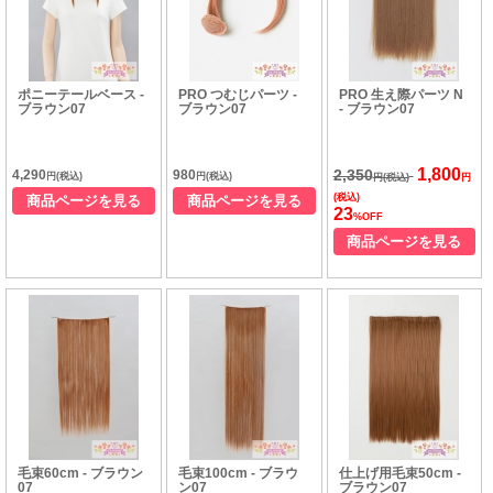
ポニーテールベース -
PRO つむじパーツ -
PRO 生え際パーツ N
ブラウン07
ブラウン07
- ブラウン07
1,800
2,350
4,290
980
円(税込)
円(税込)
円(税込)
円
(税込)
商品ページを見る
商品ページを見る
23
%OFF
商品ページを見る
毛束60cm - ブラウン
毛束100cm - ブラウ
仕上げ用毛束50cm -
07
ン07
ブラウン07